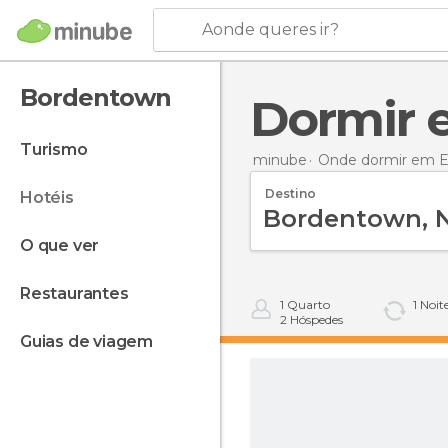
Aonde queres ir?
Bordentown
Dormir
turismo
minube
Onde dormir em E
Destino
hotéis
o que ver
restaurantes
1
Quarto
1
Noit
2
Hóspedes
guias de viagem