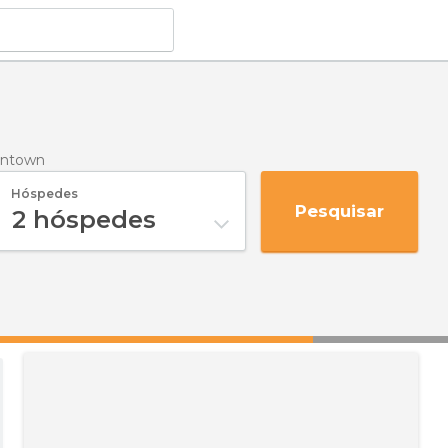
entown
Hóspedes
Pesquisar
2
hóspedes