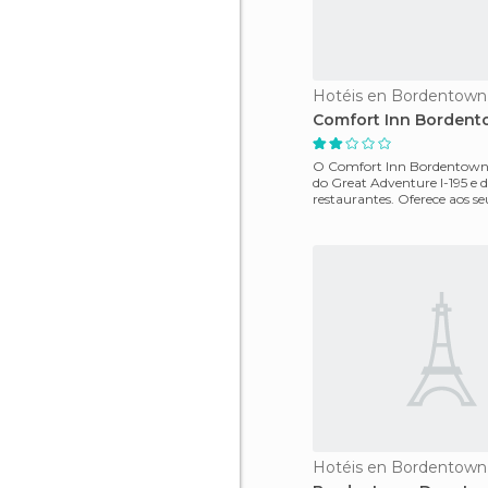
Hotéis en Bordentown
Comfort Inn Borden
O Comfort Inn Bordentown 
do Great Adventure I-195 e de
restaurantes. Oferece aos s
café da manhã co
Hotéis en Bordentown