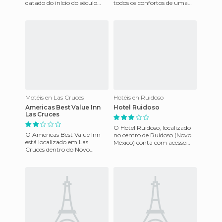
datado do início do século
todos os confortos de uma
xvii, uma arquitetura
casa longe de casa, tais como
pitoresca. Trata-se de um
totalmente equipadas co
Motéis en Las Cruces
Hotéis en Ruidoso
Americas Best Value Inn
Hotel Ruidoso
Las Cruces
O Hotel Ruidoso, localizado
O Americas Best Value Inn
no centro de Ruidoso (Novo
está localizado em Las
México) conta com acesso
Cruces dentro do Novo
fácil a todas as atrações da
México nos Estados Unidos, o
cidade, lojas e resta
hotel conta com uma
recente in