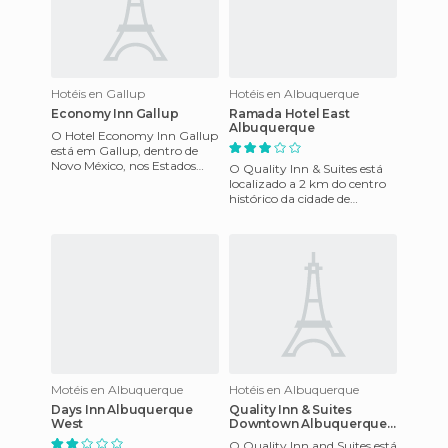
Hotéis en Gallup
Hotéis en Albuquerque
Economy Inn Gallup
Ramada Hotel East
Albuquerque
O Hotel Economy Inn Gallup
está em Gallup, dentro de
Novo México, nos Estados
O Quality Inn & Suites está
Unidos. Está a 3 minutos do
localizado a 2 km do centro
centro de Gallup e d
histórico da cidade de
Albuquerque, do Centro de
Convenções de Albuquerque
Motéis en Albuquerque
Hotéis en Albuquerque
Days Inn Albuquerque
Quality Inn & Suites
West
Downtown Albuquerque
Hotel
O Quality Inn and Suites está