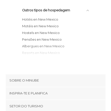
Outros tipos de hospedagem
Hotéis en New Mexico
Motéis en New Mexico
Hostels en New Mexico
Pensões en New Mexico
Albergues en New Mexico
Resorts en New Mexico
Aparthotéis en New Mexico
Apartamentos en New Mexico
Bungalows en New Mexico
Parques de Campismo en New Mexico
SOBRE O MINUBE
Cookies
INSPIRA-TE E PLANIFICA
Política de privacidade
footer@item_discovertips_anchor
SETOR DO TURISMO
Términos e Condições