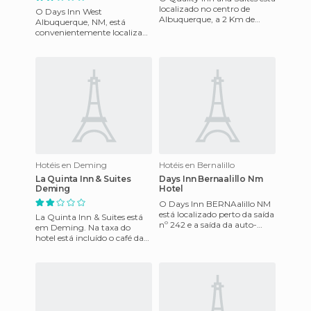
localizado no centro de
O Days Inn West
Albuquerque, a 2 Km de
Albuquerque, NM, está
Albuquerque, do escritório de
convenientemente localizado
convenções e visitantes
a 3 Km da Praça da Cidade
Velha e 12 Km do Aeroporto
Internacion
Hotéis en Deming
Hotéis en Bernalillo
La Quinta Inn & Suites
Days Inn Bernaalillo Nm
Deming
Hotel
O Days Inn BERNAalillo NM
está localizado perto da saída
La Quinta Inn & Suites está
nº 242 e a saída da auto-
em Deming. Na taxa do
estrada Interesante 25, a
hotel está incluído o café da
menos de 18 km de Albu
manhã continental. Como
serviços adicionais, encon