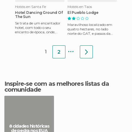
Hotéis en Santa Fe
Motéis en Taos
Hotel Dancing Ground Of
El Pueblo Lodge
The Sun
Se trata de um encantador
Maravilhoso localizado em
hotel, com todo o seu
quatro hectares, no lado
encanto de época, onde,
norte do GAT, e passos da
entre outras coisas você pode
histórica Gat Plaza, lojas,
desfrutar da seu restauran
galerias e restaurantes d
...
1
2
Inspire-se com as melhores listas da
comunidade
8 cidades históricas
de pedra nos EUA