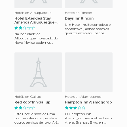
Hotéis en Albuquerque
Hotéis en Rincon
Hotel Extended Stay
Days Inn Rincon
America Albuquerque -
Um Hotel muito completo e
Rio Rancho
confortável, aonde todos os
quartos estão equipados
Na localidade de
funcionalmente com: TV a
Albuquerque, no estado do
cabo, Jacuzzi, Suites, uma
Novo México podemos
encontrar o Extended Stay
America, ao qual é ideal para
visitas fa
Hotéis en Gallup
Hotéis en Alamogordo
Red Roof Inn Gallup
Hampton Inn Alamogordo
Este Hotel dispõe de uma
O Hampton Inn
piscina exterior aquecida e
Alamogordo está situado em
outros serviços de luxo. Além
Areias Brancas Blvd, em
disso, os quartos possuem
Alamogordo Novo México.