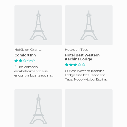
televisão de 25 poleg
Oferece 70 cômodos quartos
e dispõe de um
Hotéis en Grants
Hotéis en Taos
Comfort Inn
Hotel Best Western
Kachina Lodge
É um cômodo
O Best Western Kachina
estabelecimento e se
Lodge está localizado em
encontra localizado na
Taos, Novo México. Está a
cidade de Grants, no estado
poucos metros de lugares
do Novo México, a duas
tais como Praça de Taos, Ha
milhas das pistas de go