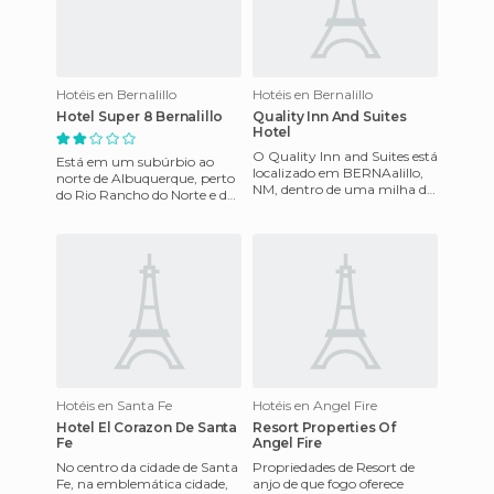
Hotéis en Bernalillo
Hotéis en Bernalillo
Hotel Super 8 Bernalillo
Quality Inn And Suites
Hotel
O Quality Inn and Suites está
Está em um subúrbio ao
localizado em BERNAalillo,
norte de Albuquerque, perto
NM, dentro de uma milha do
do Rio Rancho do Norte e do
Coronado Estado
Casino Estrela de Santa
monumento, uma milha a
Anna. Albuquerque está a du
partir
Hotéis en Santa Fe
Hotéis en Angel Fire
Hotel El Corazon De Santa
Resort Properties Of
Fe
Angel Fire
No centro da cidade de Santa
Propriedades de Resort de
Fe, na emblemática cidade,
anjo de que fogo oferece