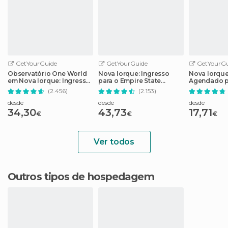
GetYourGuide
GetYourGuide
GetYourGu
Observatório One World
Nova Iorque: Ingresso
Nova Iorque
em Nova Iorque: Ingresso
para o Empire State
Agendado p
sem Fila
Building com Opções
Memorial 11/
(2.456)
(2.153)
desde
desde
desde
34,30
43,73
17,71
€
€
€
Ver todos
Outros tipos de hospedagem