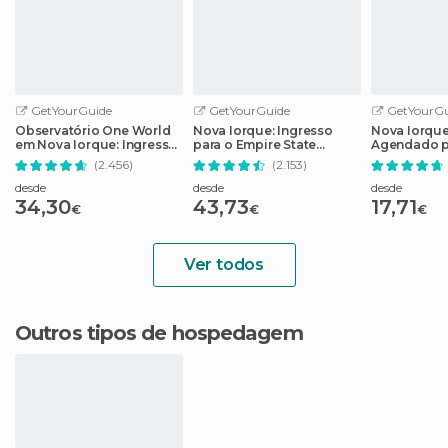
GetYourGuide
GetYourGuide
GetYourGu
Observatório One World
Nova Iorque: Ingresso
Nova Iorque
em Nova Iorque: Ingresso
para o Empire State
Agendado p
sem Fila
Building com Opções
Memorial 11/
(2.456)
(2.153)
desde
desde
desde
34,30
43,73
17,71
€
€
€
Ver todos
Outros tipos de hospedagem