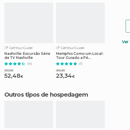
Ver
GetYourGuide
GetYourGuide
Nashville: Excursão Série
Memphis Como um Local:
de TV Nashville
Tour Guiado a Pé
Customizado
(4)
(1)
desde
desde
52,48
23,34
€
€
Outros tipos de hospedagem