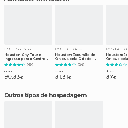
GetYourGuide
GetYourGuide
GetYourGu
Houston: City Tour e
Houston: Excursão de
Houston: Ex
Ingresso para o Centro
Ônibus pela Cidade -
Ônibus pel
Espacial da NASA
Bilhete de 2 Dias
(69)
(24)
desde
desde
desde
90,33
31,31
37
€
€
€
Outros tipos de hospedagem