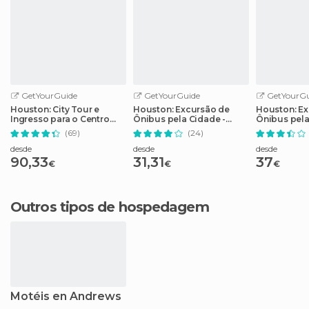
GetYourGuide
GetYourGuide
GetYourGu
Houston: City Tour e
Houston: Excursão de
Houston: Ex
Ingresso para o Centro
Ônibus pela Cidade -
Ônibus pel
Espacial da NASA
Bilhete de 2 Dias
(69)
(24)
desde
desde
desde
90,33
31,31
37
€
€
€
Outros tipos de hospedagem
Motéis en Andrews