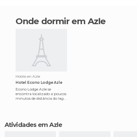
Onde dormir em Azle
Hotéis en Azle
Hotel Econo Lodge Azle
Econo Lodge Azle se
encontra localizado a poucos
minutos de distância do lago
Eaglemountain ao norte de
Fort Worth.O estabelecimen
Atividades em Azle