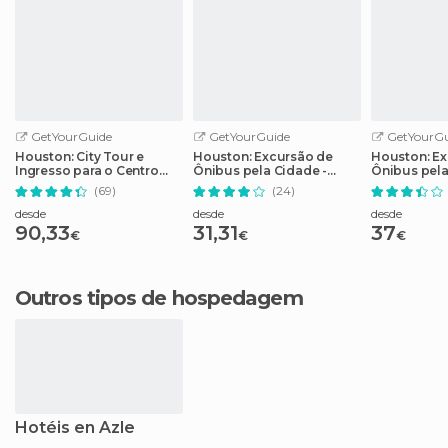
GetYourGuide
GetYourGuide
GetYourGu
Houston: City Tour e
Houston: Excursão de
Houston: Ex
Ingresso para o Centro
Ônibus pela Cidade -
Ônibus pel
Espacial da NASA
Bilhete de 2 Dias
(69)
(24)
desde
desde
desde
90,33
31,31
37
€
€
€
Outros tipos de hospedagem
Hotéis en Azle