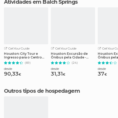
Atividades em Balch Springs
GetYourGuide
GetYourGuide
GetYourGu
Houston: City Tour e
Houston: Excursão de
Houston: Ex
Ingresso para o Centro
Ônibus pela Cidade -
Ônibus pel
Espacial da NASA
Bilhete de 2 Dias
(69)
(24)
desde
desde
desde
90,33
31,31
37
€
€
€
Outros tipos de hospedagem