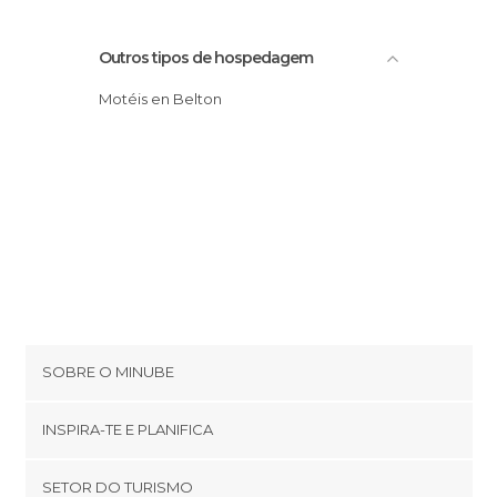
Outros tipos de hospedagem
Motéis en Belton
SOBRE O MINUBE
Cookies
INSPIRA-TE E PLANIFICA
Política de privacidade
footer@item_discovertips_anchor
SETOR DO TURISMO
Términos e Condições