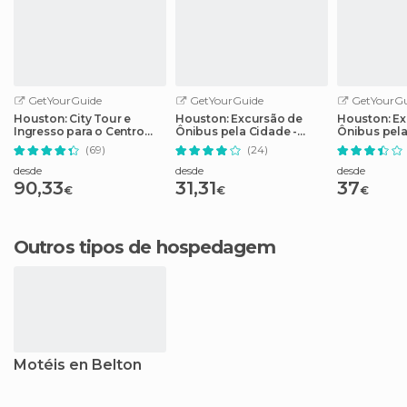
GetYourGuide
GetYourGuide
GetYourGu
Houston: City Tour e
Houston: Excursão de
Houston: Ex
Ingresso para o Centro
Ônibus pela Cidade -
Ônibus pel
Espacial da NASA
Bilhete de 2 Dias
(69)
(24)
desde
desde
desde
90,33
31,31
37
€
€
€
Outros tipos de hospedagem
Motéis en Belton