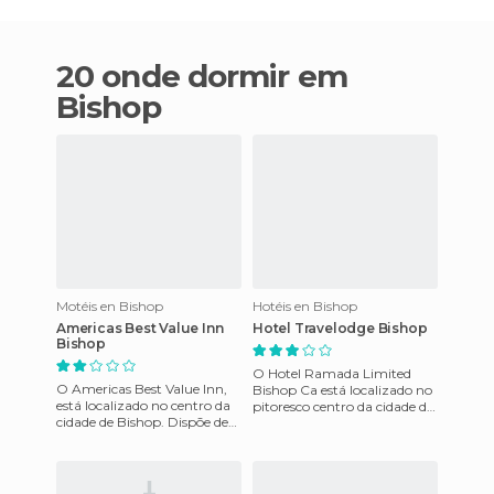
20 onde dormir em
Bishop
Motéis en Bishop
Hotéis en Bishop
Americas Best Value Inn
Hotel Travelodge Bishop
Bishop
O Hotel Ramada Limited
O Americas Best Value Inn,
Bishop Ca está localizado no
está localizado no centro da
pitoresco centro da cidade de
cidade de Bishop. Dispõe de
Bispo, rodeado por vistas das
ar condicionado, quartos
suas majestosas mo
modernos, confortávei