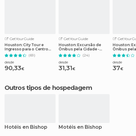
GetYourGuide
GetYourGuide
GetYourGu
Houston: City Tour e
Houston: Excursão de
Houston: Ex
Ingresso para o Centro
Ônibus pela Cidade -
Ônibus pel
Espacial da NASA
Bilhete de 2 Dias
(69)
(24)
desde
desde
desde
90,33
31,31
37
€
€
€
Outros tipos de hospedagem
Hotéis en Bishop
Motéis en Bishop