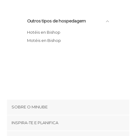
Outros tipos de hospedagem
Hotéis en Bishop
Motéis en Bishop
SOBRE O MINUBE
Cookies
INSPIRA-TE E PLANIFICA
Política de privacidade
footer@item_discovertips_anchor