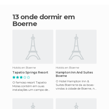
13 onde dormir em
Boerne
Hotéis en Boerne
Hotéis en Boerne
Tapatio Springs Resort
Hampton Inn And Suites
Boerne
O Hotel Hampton Inn &
O famoso resort Tapatio
Suites Boerne te da as boas-
Molas contém em suas
vindas à cidade de Boerne, no
instalações um campo de
estado do Texas, nos Estados
golfe profissional
Unidos. Neste lug
mundialmente conhecido
por suas excelentes