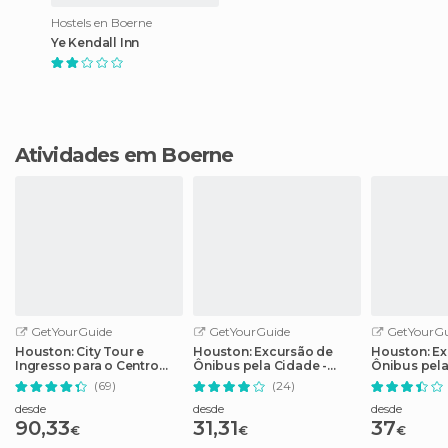
Hostels en Boerne
Ye Kendall Inn
Atividades em Boerne
GetYourGuide
GetYourGuide
GetYourGu
Houston: City Tour e
Houston: Excursão de
Houston: Ex
Ingresso para o Centro
Ônibus pela Cidade -
Ônibus pel
Espacial da NASA
Bilhete de 2 Dias
(69)
(24)
desde
desde
desde
90,33
31,31
37
€
€
€