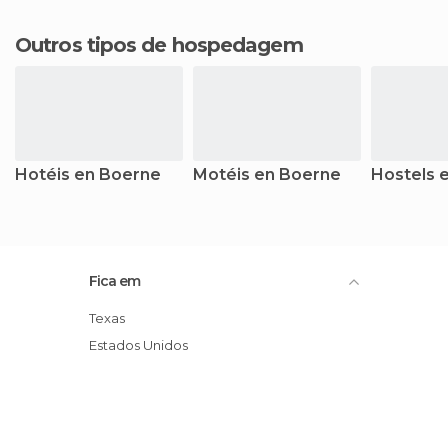
Outros tipos de hospedagem
Hotéis en Boerne
Motéis en Boerne
Hostels 
Fica em
Texas
Estados Unidos