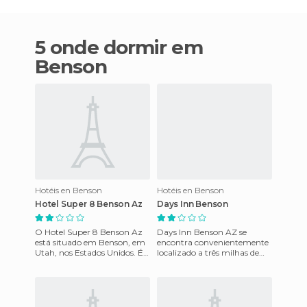
5 onde dormir em
Benson
Hotéis en Benson
Hotéis en Benson
Hotel Super 8 Benson Az
Days Inn Benson
O Hotel Super 8 Benson Az
Days Inn Benson AZ se
está situado em Benson, em
encontra convenientemente
Utah, nos Estados Unidos. É
localizado a três milhas de
um lindo hotel com piscina
Kartchner Caverns State
climatizada que pode s
Park e a 38 milhas do
Aeroport