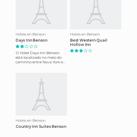
Hotéis en Benson
Hotéis en Benson
Days Inn Benson
Best Western Quail
Hollow Inn
O Hotel Days Inn Benson
está localizado no meio do
caminho entre Nova York e
Flórida. O hotel tem 2
andares, tem entrada
externa e
Hotéis en Benson
Country Inn Suites Benson