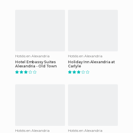
Hotéis en Alexandria
Hotéis en Alexandria
Hotel Embassy Suites
Holiday Inn Alexandria at
Alexandria - Old Town
Carlyle
Hotéis en Alexandria
Hotéis en Alexandria