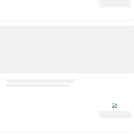
Ver oferta
Ver oferta