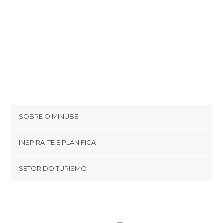
SOBRE O MINUBE
Cookies
INSPIRA-TE E PLANIFICA
Política de privacidade
footer@item_discovertips_anchor
SETOR DO TURISMO
Términos e Condições
minube Android app
Contato
Área de imprensa