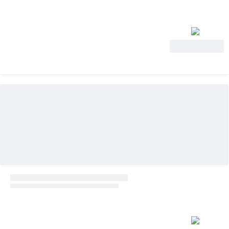
Ver oferta