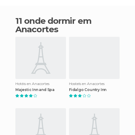
11 onde dormir em
Anacortes
Hotéis en Anacortes
Hostels en Anacortes
Majestic Inn and Spa
Fidalgo Country Inn