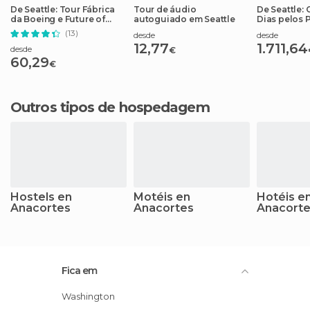
De Seattle: Tour Fábrica
Tour de áudio
De Seattle:
da Boeing e Future of
autoguiado em Seattle
Dias pelos 
Flight
Nacionais 
(13)
desde
desde
12,77
1.711,64
desde
€
60,29
€
Outros tipos de hospedagem
Hostels en
Motéis en
Hotéis e
Anacortes
Anacortes
Anacort
Fica em
Washington