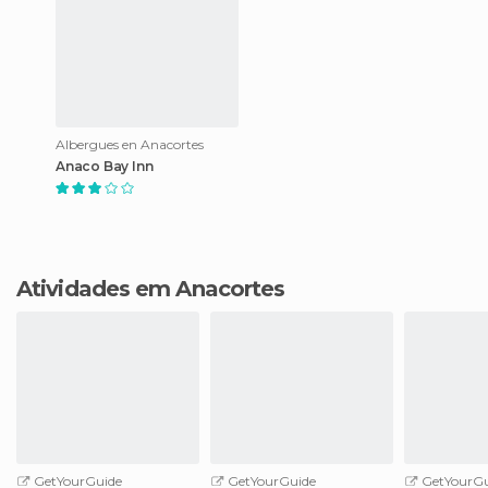
Albergues en Anacortes
Anaco Bay Inn
Atividades em Anacortes
GetYourGuide
GetYourGuide
GetYourGu