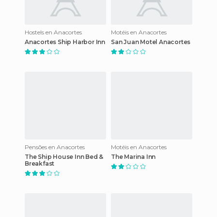
Hostels en Anacortes
Motéis en Anacortes
Anacortes Ship Harbor Inn
San Juan Motel Anacortes
Pensões en Anacortes
Motéis en Anacortes
The Ship House Inn Bed &
The Marina Inn
Breakfast