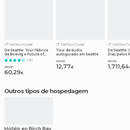
GetYourGuide
GetYourGuide
GetYourGu
De Seattle: Tour Fábrica
Tour de áudio
De Seattle:
da Boeing e Future of
autoguiado em Seattle
Dias pelos 
Flight
Nacionais 
(13)
desde
desde
12,77
1.711,64
desde
€
60,29
€
Outros tipos de hospedagem
Hotéis en Birch Bay