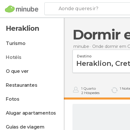
Aonde queres ir?
Heraklion
Dormir
turismo
minube
Onde dormir em G
Destino
hotéis
o que ver
restaurantes
1
Quarto
1
Noit
2
Hóspedes
fotos
alugar apartamentos
guias de viagem