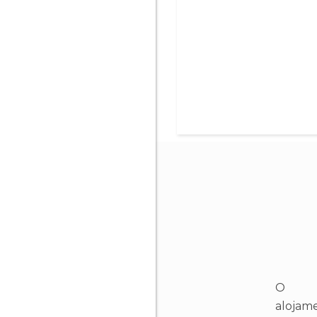
O
alojam