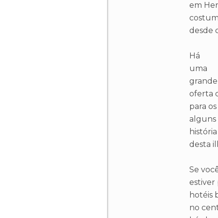
em Her
costum
desde o
Há
uma
grande
oferta 
para os 
alguns 
história
desta i
Se voc
estive
hotéis 
no cent