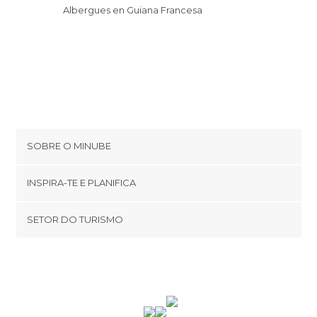
Albergues en Guiana Francesa
SOBRE O MINUBE
Cookies
INSPIRA-TE E PLANIFICA
Política de privacidade
footer@item_discovertips_anchor
SETOR DO TURISMO
Términos e Condições
minube Android app
Contato
Área de imprensa