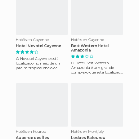
Hotéis en Cayenne
Hotéis en Cayenne
Hotel Novotel Cayenne
Best Western Hotel
Amazonia
O Novotel Cayenne está
O Hotel Best Western
localizado no meio de um
Amazonia é um grande
jardim tropical cheio de
complexo que está localizada
vegetação e paisagismo, que
ao nordeste da América do
colocam o cliente em pleno
Sul e faz fronteira com o
co
norte d
Hotéis en Kourou
Hotéis en Montjoly
Auberge des Îles
Lodges Balourou