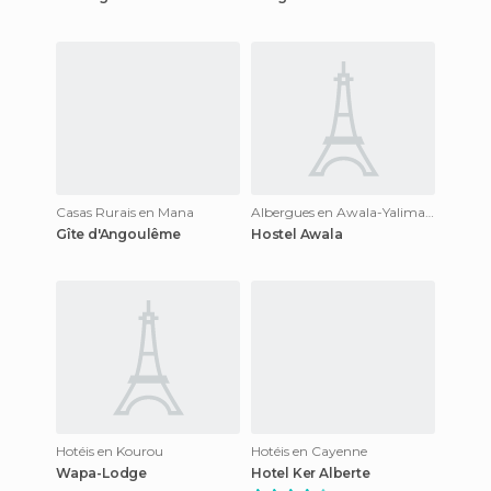
Casas Rurais en Mana
Albergues en Awala-Yalimapo
Gîte d'Angoulême
Hostel Awala
Hotéis en Kourou
Hotéis en Cayenne
Wapa-Lodge
Hotel Ker Alberte