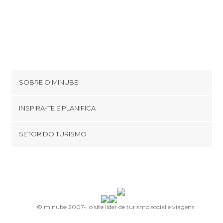
SOBRE O MINUBE
Cookies
INSPIRA-TE E PLANIFICA
Política de privacidade
footer@item_discovertips_anchor
SETOR DO TURISMO
Términos e Condições
minube Android app
Contato
Área de imprensa
© minube 2007-, o site líder de turismo social e viagens