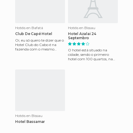
Hotéis en Bafatá
Hotéis en Bissau
Club De Capé Hotel
Hotel Azalai 24
Septembro
Oi, eu só quero te dizer que o
Hotel Club do Cabo é na
fazenda com o mesmo
O hotel está situado na
nome, do Capé ... Não é um
cidade, sendo o primeiro
hotel rural de eco-turismo,
hotel com 100 quartos, na
cidade de Bissau. O complexo
é de ambiente tranquilo, e
Hotéis en Bissau
Hotel Bassamar