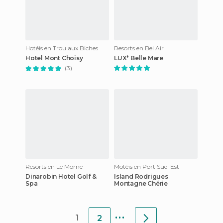
Hotéis en Trou aux Biches
Resorts en Bel Air
Hotel Mont Choisy
LUX* Belle Mare
(3)
Resorts en Le Morne
Motéis en Port Sud-Est
Dinarobin Hotel Golf &
Island Rodrigues
Spa
Montagne Chérie
...
1
2