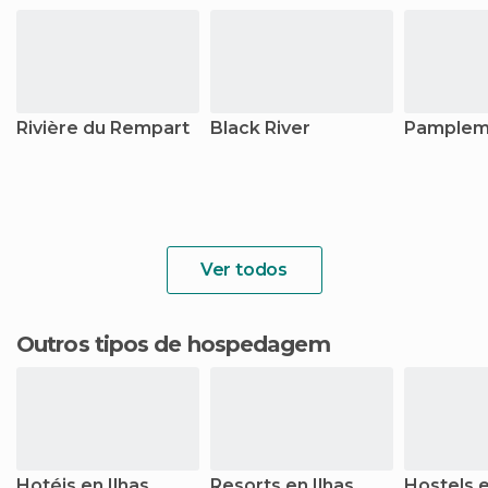
Rivière du Rempart
Black River
Pamplem
Ver todos
Outros tipos de hospedagem
Hotéis en Ilhas
Resorts en Ilhas
Hostels e