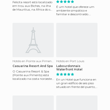
Felicita resort está localizado
em trou aux Biches, na ilha
É um hotel que oferece um
de Mauritius, na África do sul.
ambiente simpático e
Bares e lojas da Grand Baie
familiar e descontraído.
são sete q
Estabelecimento
climatizado, para o conforto
de todos os s
Hotéis en Pointe aux Piments
Hotéis en Port Louis
Casuarina Resort And Spa
Labourdonnais
Waterfront Hotel
O Casuarina Resort & Spa
(Pointe aux Piments) está
localizado na costa noroeste,
En un Hotel que funciona en
a 52 km do aeroporto e a 18
un gran edificio de seis piso
km da capital, Port L
situado en frente del puerto,
a sólo metros del principal
centro comerci