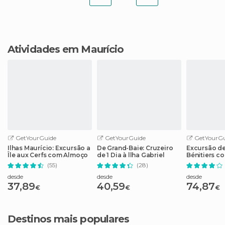
Atividades em Maurício
GetYourGuide
GetYourGuide
GetYourGu
Ilhas Maurício: Excursão a
De Grand-Baie: Cruzeiro
Excursão de 
Île aux Cerfs com Almoço
de 1 Dia à llha Gabriel
Bénitiers c
(55)
(28)
desde
desde
desde
37,89
40,59
74,87
€
€
€
Destinos mais populares