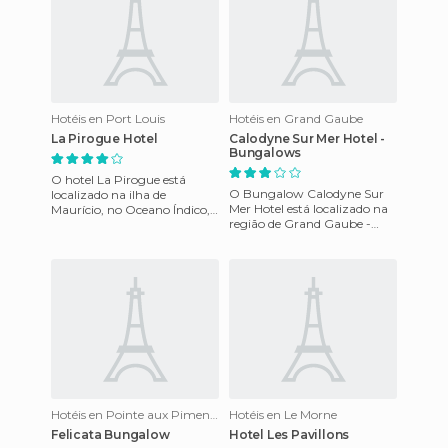
Hotéis en Port Louis
Hotéis en Grand Gaube
La Pirogue Hotel
Calodyne Sur Mer Hotel -
Bungalows
O hotel La Pirogue está
O Bungalow Calodyne Sur
localizado na ilha de
Mer Hotel está localizado na
Maurício, no Oceano Índico,
região de Grand Gaube -
sobre a praia em Flic en Flac.
Rivière du Rempart
O hotel está a cinco quil
precisamente o Mauricio e a
uma di
Hotéis en Pointe aux Piments
Hotéis en Le Morne
Felicata Bungalow
Hotel Les Pavillons