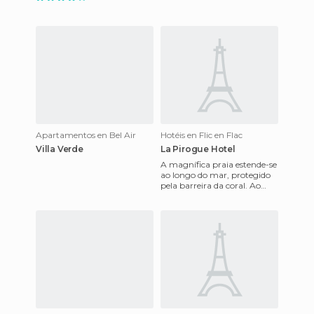
Apartamentos en Bel Air
Hotéis en Flic en Flac
Villa Verde
La Pirogue Hotel
A magnífica praia estende-se
ao longo do mar, protegido
pela barreira da coral. Ao
longo da praia, você verá um
grande número de p