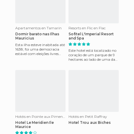
Apartamentos en Tamarin
Resorts en Flic en Flac
Dormir barato nas Ilhas
Sofitel L'Imperial Resort
Mauricius
and Spa
Esta ilha esteve inabitada até
1638; foi uma democracia
Este hotel está localizado no
estável com eleições livres
coração de um parque de 9
regulares com um record
hectares ao lado de uma das
positivo de respeito a
mais belas praias da Ilha
Maurícia. Irá delici
Hotéis en Pointe aux Piments
Hotéis en Petit Raffray
Hotel Le Meridien Ile
Hotel Trou aux Biches
Maurice