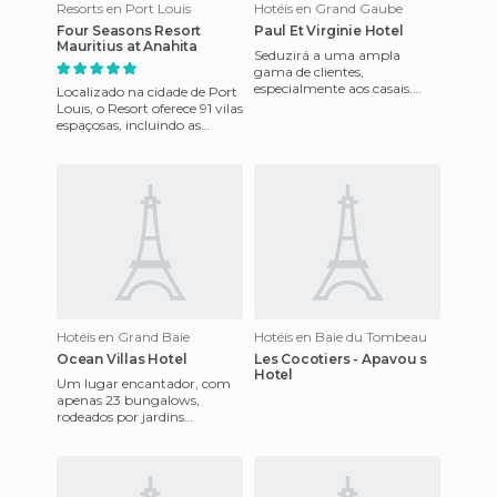
Resorts en Port Louis
Hotéis en Grand Gaube
Four Seasons Resort
Paul Et Virginie Hotel
Mauritius at Anahita
Seduzirá a uma ampla
gama de clientes,
especialmente aos casais.
Localizado na cidade de Port
Relaxamento e atividades de
Louis, o Resort oferece 91 vilas
esportes náuticos, excursões
espaçosas, incluindo as
em bicic
presidenciais e 35 bangalos
de dois e três q
Hotéis en Grand Baie
Hotéis en Baie du Tombeau
Ocean Villas Hotel
Les Cocotiers - Apavou s
Hotel
Um lugar encantador, com
apenas 23 bungalows,
rodeados por jardins
tropicais. lugar perfeito para
quem quer passar um
tranquilo e