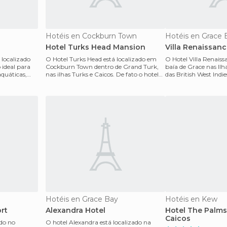
Hotéis en Cockburn Town
Hotéis en Grace 
Hotel Turks Head Mansion
Villa Renaissanc
 localizado
O Hotel Turks Head está localizado em
O Hotel Villa Renaiss
 ideal para
Cockburn Town dentro de Grand Turk,
baía de Grace nas Ilh
aquáticas,
nas ilhas Turks e Caicos. De fato o hotel
das British West Indi
conta com uma
fazer snork
Hotéis en Grace Bay
Hotéis en Kew
rt
Alexandra Hotel
Hotel The Palms
Caicos
ado no
O hotel Alexandra está localizado na