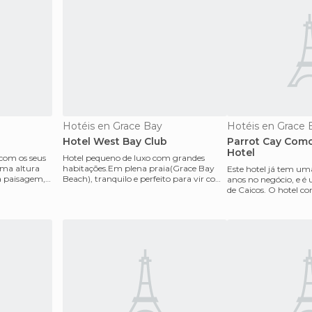
Hotéis en Grace Bay
Hotéis en Grace 
Hotel West Bay Club
Parrot Cay Com
Hotel
com os seus
Hotel pequeno de luxo com grandes
uma altura
habitações.Em plena praia(Grace Bay
Este hotel já tem uma
a paisagem,
Beach), tranquilo e perfeito para vir com
anos no negócio, e é
o seu parceiro. Mu
de Caicos. O hotel c
de 59 quart