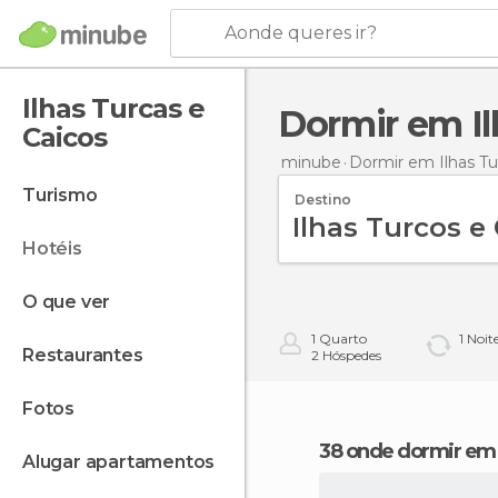
Aonde queres ir?
Ilhas Turcas e
Dormir em I
Caicos
minube
Dormir
em Ilhas Tu
turismo
Destino
hotéis
o que ver
1
Quarto
1
Noit
restaurantes
2
Hóspedes
fotos
38 onde dormir em 
alugar apartamentos