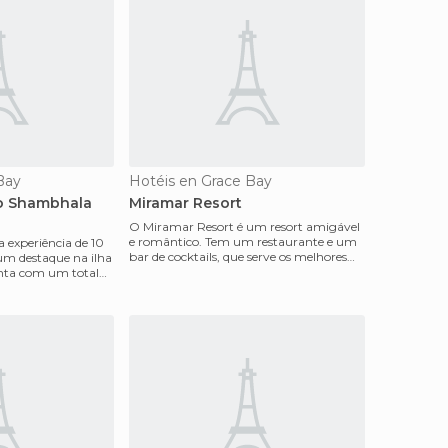
Bay
Hotéis en Grace Bay
o Shambhala
Miramar Resort
O Miramar Resort é um resort amigável
e romântico. Tem um restaurante e um
 experiência de 10
bar de cocktails, que serve os melhores
 um destaque na ilha
pratos da cozin
onta com um total