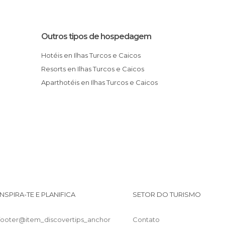
Outros tipos de hospedagem
Hotéis en Ilhas Turcos e Caicos
Resorts en Ilhas Turcos e Caicos
Aparthotéis en Ilhas Turcos e Caicos
INSPIRA-TE E PLANIFICA
SETOR DO TURISMO
footer@item_discovertips_anchor
Contato