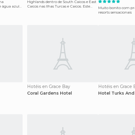
ma
Highlands dentro de South Caicos e East
e água azul
Caicos nas Ilhas Turcas e Caicos. Este
Muito bonito com pra
hotel conta co
resorts sensacionais
Hotéis en Grace Bay
Hotéis en Grace 
Coral Gardens Hotel
Hotel Turks And