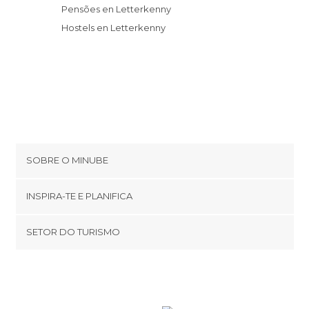
Pensões en Letterkenny
Hostels en Letterkenny
SOBRE O MINUBE
Cookies
INSPIRA-TE E PLANIFICA
Política de privacidade
footer@item_discovertips_anchor
SETOR DO TURISMO
Términos e Condições
minube Android app
Contato
Área de imprensa