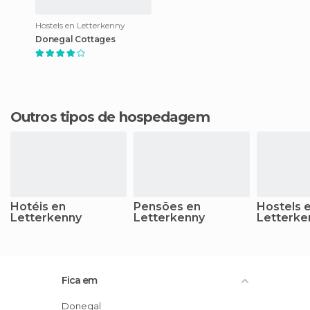
Hostels en Letterkenny
Donegal Cottages
Outros tipos de hospedagem
Hotéis en
Pensões en
Hostels 
Letterkenny
Letterkenny
Letterke
Fica em
Donegal