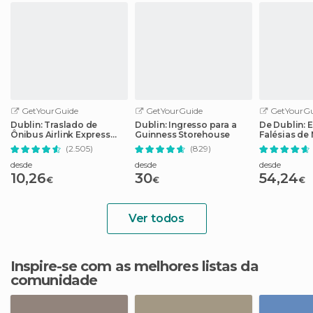
GetYourGuide
GetYourGuide
GetYourGu
Dublin: Traslado de
Dublin: Ingresso para a
De Dublin: E
Ônibus Airlink Express
Guinness Storehouse
Falésias de
de/para Aeroporto
Galway
(2.505)
(829)
desde
desde
desde
10,26
30
54,24
€
€
€
Ver todos
Inspire-se com as melhores listas da
comunidade