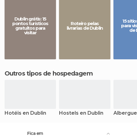
Dublin grátis: 15
15 sítio
pontos turísticos
Roteiro pelas
para vi
gratuitos para
livrarias de Dublin
de 
visitar
Outros tipos de hospedagem
Hotéis en Dublin
Hostels en Dublin
Albergue
Fica em