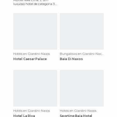
luxuoso hotel de categoria 3
estrelas localizado em uma
baía perto de Naxos. Dispõe
Hotéis en Giardini-Naxos
Bungalows en Giardini-Naxos
Hotel Caesar Palace
Baia Di Naxos
Hotéis en Giardini-Naxos
Hotéis en Giardini-Naxos
Hotel La Riva
Sporting Baia Hotel