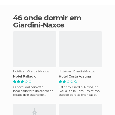
46 onde dormir em
Giardini-Naxos
Hotéis en Giardini-Naxos
Hotéis en Giardini-Naxos
Hotel Palladio
Hotel Costa Azzurra
O hotel Palladio está
Está em Giardini Naxos, na
localizado fora do centro da
Sicília, Itália. Tem um ótimo
cidade de Bassano del
espaço para as crianças e
Grappa. Oferece 66 quartos
grandes descontos. O café da
equipados com móveis
manhã é va
modernos,