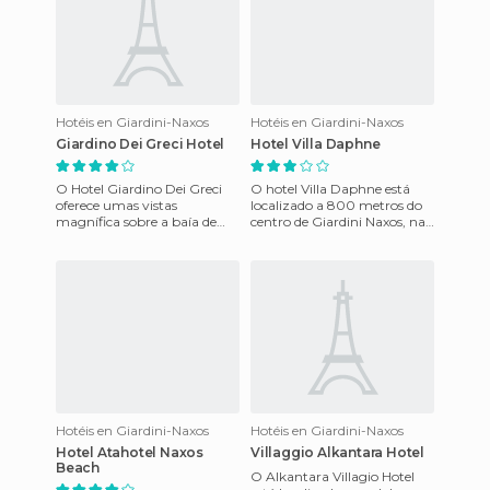
Hotéis en Giardini-Naxos
Hotéis en Giardini-Naxos
Giardino Dei Greci Hotel
Hotel Villa Daphne
O Hotel Giardino Dei Greci
O hotel Villa Daphne está
oferece umas vistas
localizado a 800 metros do
magnífica sobre a baía de
centro de Giardini Naxos, na
Taormina e uma selecção de
Sicília, Itália. O hotel fica a
modernas instalações e
100 metros da pr
serviço
Hotéis en Giardini-Naxos
Hotéis en Giardini-Naxos
Hotel Atahotel Naxos
Villaggio Alkantara Hotel
Beach
O Alkantara Villagio Hotel