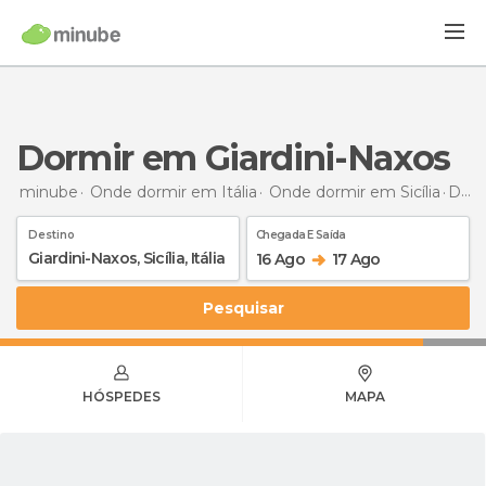
Dormir em Giardini-Naxos
minube
Onde dormir em Itália
Onde dormir em Sicília
Dormir
Destino
Chegada E Saída
16 Ago
17 Ago
Pesquisar
HÓSPEDES
MAPA