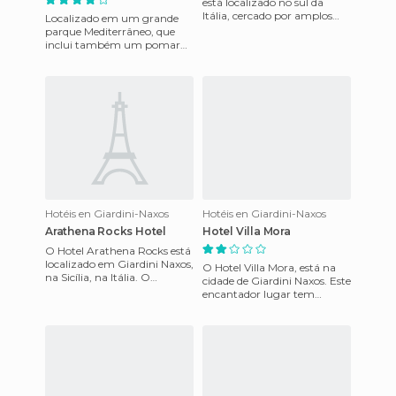
está localizado no sul da
Itália, cercado por amplos
Localizado em um grande
jardins verdes, perfeitamente
parque Mediterrâneo, que
cuidados. Dentro
inclui também um pomar
de citros. O hotel oferece 4
piscinas, 2 restaurantes buff
Hotéis en Giardini-Naxos
Hotéis en Giardini-Naxos
Arathena Rocks Hotel
Hotel Villa Mora
O Hotel Arathena Rocks está
localizado em Giardini Naxos,
O Hotel Villa Mora, está na
na Sicília, na Itália. O
cidade de Giardini Naxos. Este
Arathena Rocks é um antigo
encantador lugar tem
hotel construído
quartos totalmente
equipados para garantizar o