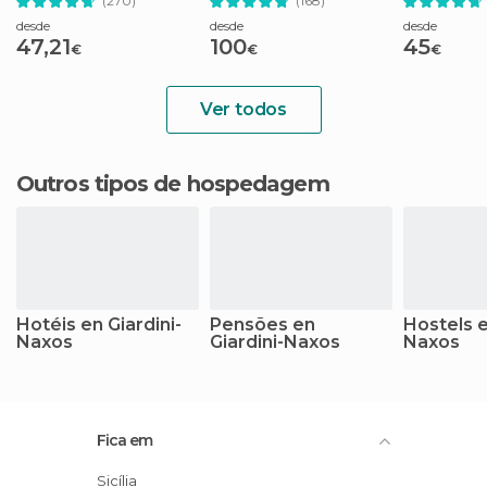
(270)
(168)
desde
desde
desde
47,21
100
45
€
€
€
Ver todos
Outros tipos de hospedagem
Hotéis en Giardini-
Pensões en
Hostels e
Naxos
Giardini-Naxos
Naxos
Fica em
Sicília