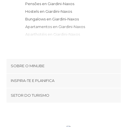
Pensões en Giardini-Naxos
Hostels en Giardini-Naxos
Bungalows en Giardini-Naxos
Apartamentos en Giardini-Naxos
Aparthotéis en Giardini-Naxos
Albergues en Giardini-Naxos
SOBRE O MINUBE
Cookies
INSPIRA-TE E PLANIFICA
Política de privacidade
footer@item_discovertips_anchor
SETOR DO TURISMO
Términos e Condições
minube Android app
Contato
Área de imprensa