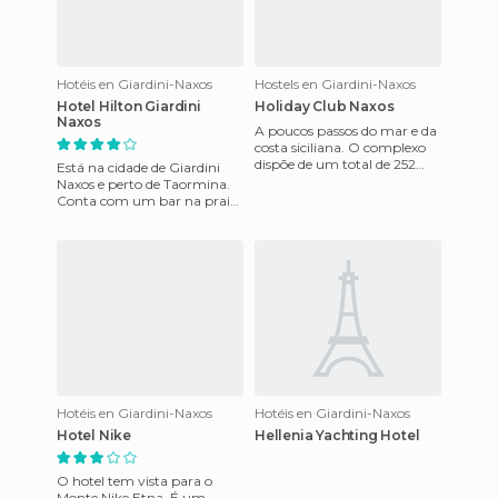
Hotéis en Giardini-Naxos
Hostels en Giardini-Naxos
Hotel Hilton Giardini
Holiday Club Naxos
Naxos
A poucos passos do mar e da
costa siciliana. O complexo
dispõe de um total de 252
Está na cidade de Giardini
apartamentos, e tem um
Naxos e perto de Taormina.
ambiente descontraído par
Conta com um bar na praia
e o restaurante oferece
cozinha mediterrânica com
Hotéis en Giardini-Naxos
Hotéis en Giardini-Naxos
Hotel Nike
Hellenia Yachting Hotel
O hotel tem vista para o
Monte Nike Etna. É um