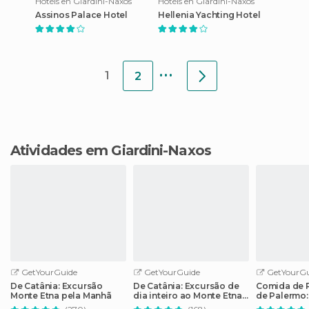
Hotéis en Giardini-Naxos
Hotéis en Giardini-Naxos
Assinos Palace Hotel
Hellenia Yachting Hotel
...
1
2
Atividades em Giardini-Naxos
GetYourGuide
GetYourGuide
GetYourGu
De Catânia: Excursão
De Catânia: Excursão de
Comida de R
Monte Etna pela Manhã
dia inteiro ao Monte Etna
de Palermo:
e Taormina