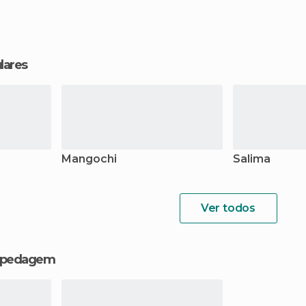
lares
Mangochi
Salima
Ver todos
hospedagem