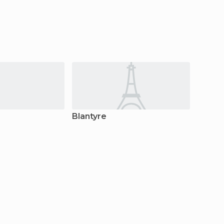
Blantyre
Machi