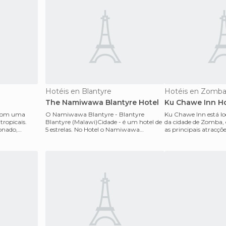
Hotéis en Blantyre
Hotéis en Zomb
The Namiwawa Blantyre Hotel
Ku Chawe Inn Ho
 com uma
O Namiwawa Blantyre - Blantyre
Ku Chawe Inn está lo
tropicais.
Blantyre (Malawi)Cidade - é um hotel de
da cidade de Zomba, 
onado,
5 estrelas. No Hotel o Namiwawa
as principais atracçõ
Blantyre pode encontrar os
questão de mi