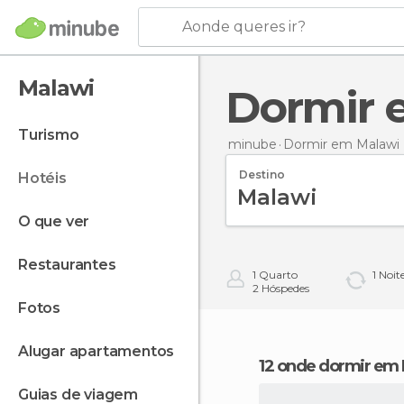
Aonde queres ir?
Malawi
Dormir
turismo
minube
Dormir
em Malawi
Destino
hotéis
o que ver
restaurantes
1
Quarto
1
Noit
2
Hóspedes
fotos
alugar apartamentos
12 onde dormir em
guias de viagem