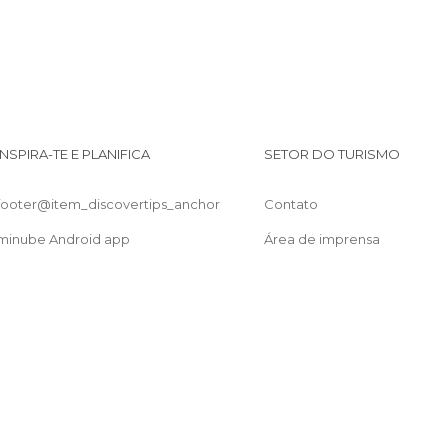
INSPIRA-TE E PLANIFICA
SETOR DO TURISMO
footer@item_discovertips_anchor
Contato
minube Android app
Área de imprensa