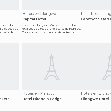
Hotéis en Lilongwe
Resorts en Lilon
Capital Hotel
Barefoot Safari
oração do
Está em Lilongwe, Malawi, oferece 182
a a cabeça de
quartos e suites de luxo e salas de reunião.
artéria da
Todos os serviços para os viajantes de
negócios
Hotéis en Mangochi
Hotéis en Lilong
ckers
Hotel Nkopola Lodge
Lilongwe Hotel