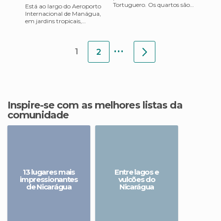
Tortuguero. Os quartos são
Está ao largo do Aeroporto
grandes, espaçosos e
Internacional de Manágua,
confortáveis, sem muitos
em jardins tropicais,
luxos, m
oferecendo todas as
comodidades modernas que
...
os viajant
1
2
Inspire-se com as melhores listas da
comunidade
13 lugares mais
Entre lagos e
impressionantes
vulcões do
de Nicarágua
Nicarágua