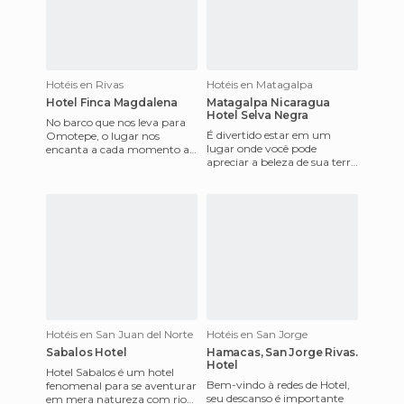
Hotéis en Rivas
Hotéis en Matagalpa
Hotel Finca Magdalena
Matagalpa Nicaragua
Hotel Selva Negra
No barco que nos leva para
É divertido estar em um
Omotepe, o lugar nos
lugar onde você pode
encanta a cada momento a
apreciar a beleza de sua terra
mais. Para cruzar a ilha e
com os seres que você quer e
chegar à fazenda
se você é estrangeiro, a
Magdalena, o
Hotéis en San Juan del Norte
Hotéis en San Jorge
Sabalos Hotel
Hamacas, San Jorge Rivas.
Hotel
Hotel Sabalos é um hotel
Bem-vindo à redes de Hotel,
fenomenal para se aventurar
seu descanso é importante
em mera natureza com rios