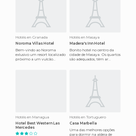
Hotéis en Granada
Hotéis en Masaya
Noroma Villas Hotel
Madera's Inn Hotel
Bem-vindo ao Noroma
Bonito hotel no centro da
exlusivo um resort localizado
cidade de Masaya. Os quartos
próximo a um vulcão
são adequados, têm ar
extinto.Acesso façil a cidade
condicionado ou ventilador,
de Granada. Oferecemos
há internet e a decoração
comodid
Hotéis en Managua
Hotéis en Tortuguero
Hotel Best Western Las
Casa Marbella
Mercedes
Uma das melhores opções
para dormir na aldeia de