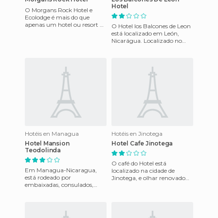
Hotel
O Morgans Rock Hotel e
Ecolodge é mais do que
apenas um hotel ou resort de
O Hotel los Balcones de Leon
luxo. É um paraíso natural
está localizado em León,
único para o verdadeiro viag
Nicarágua. Localizado no
coração de Leon a apenas 70
km do Aeroporto Inter
Hotéis en Managua
Hotéis en Jinotega
Hotel Mansion
Hotel Cafe Jinotega
Teodolinda
O café do Hotel está
Em Managua-Nicaragua,
localizado na cidade de
está rodeado por
Jinotega, e olhar renovado
embaixadas, consulados,
devido a sua recente
ONGs, bancos, centros
remodelação. Esta é a
comerciais e restaurantes.
empresa 3 estre
Está a poucos minu