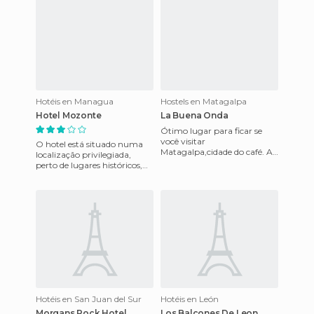
Hotéis en Managua
Hostels en Matagalpa
Hotel Mozonte
La Buena Onda
Ótimo lugar para ficar se
você visitar
O hotel está situado numa
Matagalpa,cidade do café. A
localização privilegiada,
comida é boa e original,o
perto de lugares históricos,
hotel confortável e acessível,o
museus e do belo teatro
pesso
Ruben Dario, e também é c
Hotéis en San Juan del Sur
Hotéis en León
Morgans Rock Hotel
Los Balcones De Leon