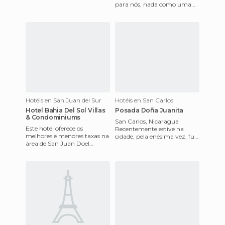
para nós, nada como uma
e animais selvagens da área,
rede de descanso no final de
você pode ir pescar, n
sua jornada. Espreguiça
Hotéis en San Juan del Sur
Hotéis en San Carlos
Hotel Bahia Del Sol Villas
Posada Doña Juanita
& Condominiums
San Carlos, Nicaragua
Este hotel oferece os
Recentemente estive na
melhores e menores taxas na
cidade, pela enésima vez, fui
área de San Juan Doel
convidado para ficar nesta
Sul.tem vilas de 3 quartos e 2
Pousada, de propriedade
banheiros grandes e comodo