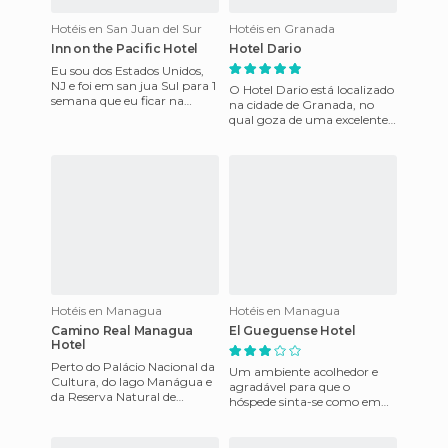
Hotéis en San Juan del Sur
Hotéis en Granada
Inn on the Pacific Hotel
Hotel Dario
Eu sou dos Estados Unidos,
NJ e foi em san jua Sul para 1
O Hotel Dario está localizado
semana que eu ficar na
na cidade de Granada, no
pousada sobre o Pacífico, os
qual goza de uma excelente
quartos são muito ag
localização, pois está a
poucos minutos das prin
Hotéis en Managua
Hotéis en Managua
Camino Real Managua
El Gueguense Hotel
Hotel
Perto do Palácio Nacional da
Um ambiente acolhedor e
Cultura, do lago Manágua e
agradável para que o
da Reserva Natural de
hóspede sinta-se como em
Tiscapa. A propriedade
casa. A atenção pessoal que
dispõe de uma piscina exterio
se dá aos convidados
cuidando de