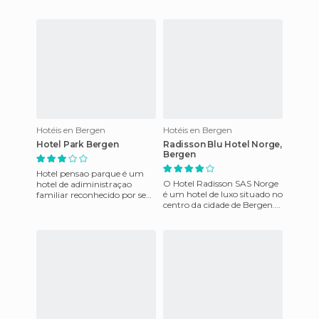
oferece um serviço completo
na Noruega. Com uma
localização fantástica, a
poucos metr
Hotéis en Bergen
Hotéis en Bergen
Hotel Park Bergen
Radisson Blu Hotel Norge,
Bergen
Hotel pensao parque é um
O Hotel Radisson SAS Norge
hotel de adiministraçao
é um hotel de luxo situado no
familiar reconhecido por seu
centro da cidade de Bergen.
estilo e ambiente. O hotel
Este hotel oferece quartos
dispõe de dois edifícios
bem equipados e sa