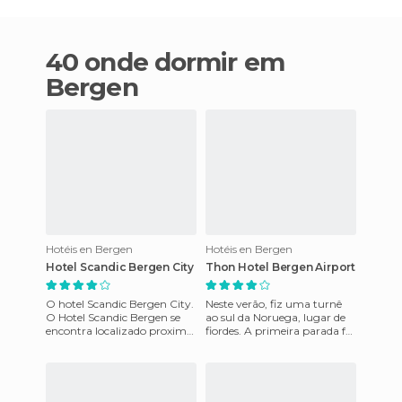
40 onde dormir em
Bergen
Hotéis en Bergen
Hotéis en Bergen
Hotel Scandic Bergen City
Thon Hotel Bergen Airport
O hotel Scandic Bergen City.
Neste verão, fiz uma turnê
O Hotel Scandic Bergen se
ao sul da Noruega, lugar de
encontra localizado proximo
fiordes. A primeira parada foi
do funicular da cidade e da
em Bergen. Hotel que você
área comercial. É
selecionou a empre