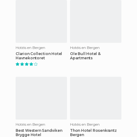
Hotéis en Bergen
Hotéis en Bergen
Clarion Collection Hotel
Ole Bull Hotel &
Havnekontoret
Apartments
Hotéis en Bergen
Hotéis en Bergen
Best Western Sandviken
Thon Hotel Rosenkrantz
Brygge Hotel
Bergen