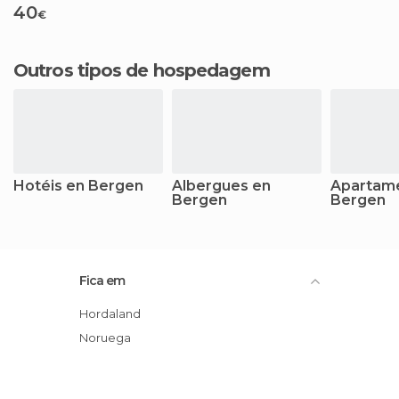
40
€
Outros tipos de hospedagem
Hotéis en Bergen
Albergues en
Apartam
Bergen
Bergen
Fica em
Hordaland
Noruega