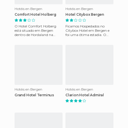
Hotéis en Bergen
Hotéis en Bergen
Comfort Hotel Holberg
Hotel Citybox Bergen
O Hotel Comfort Holberg
Ficamos Hospedados no
está situado em Bergen
Citybox Hotel em Bergen e
dentro de Hordaland na
foi uma ótima estadia. O
Noruega. Ao Comfort Hotel
hotel fica muito próximo a
Holberg, é um urbano que se
estação de trem, apenas 10
encont
min
Hotéis en Bergen
Hotéis en Bergen
Grand Hotel Terminus
Clarion Hotel Admiral