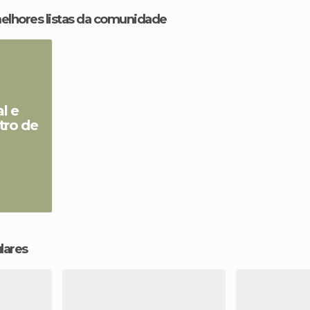
melhores listas da comunidade
l e
tro de
lares