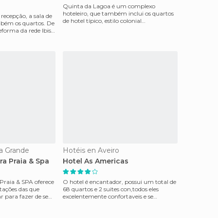
Quinta da Lagoa é um complexo
hoteleiro, que também inclui os quartos
recepção, a sala de
de hotel típico, estilo colonial
bém os quartos. De
apartamentos (villas). Quin
forma da rede Ibis
a Grande
Hotéis en Aveiro
ira Praia & Spa
Hotel As Americas
a Praia & SPA oferece
O hotel é encantador, possui um total de
tações das que
68 quartos e 2 suites con,todos eles
r para fazer de seu
excelentemente confortaveis e se
destacam pelo ar co