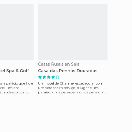
Casas Rurais en Seia
tel Spa & Golf
Casa das Penhas Douradas
 um palácio que hoje
Um hotel de Charme, espetacular com
tel ,um dos
um verdadeiro serviço, o lugar é um
l, rodeado por um
paraíso, uma paisagem única para um
do
lugar único, não há co