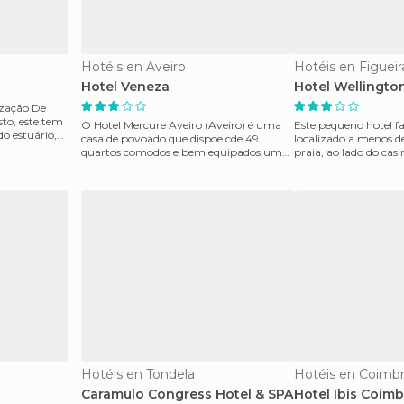
Hotéis en Aveiro
Hotéis en Figueir
Hotel Veneza
Hotel Wellingto
ação De
sto, este tem
O Hotel Mercure Aveiro (Aveiro) é uma
Este pequeno hotel fa
do estuário,
casa de povoado que dispoe cde 49
localizado a menos d
quartos comodos e bem equipados,um
praia, ao lado do cas
serviço de bar,cafe da
restaurante e terraço
Hotéis en Tondela
Hotéis en Coimb
Caramulo Congress Hotel & SPA
Hotel Ibis Coimb