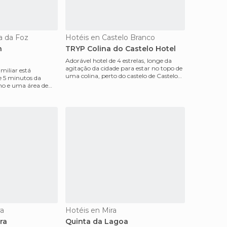
a da Foz
Hotéis en Castelo Branco
n
TRYP Colina do Castelo Hotel
Adorável hotel de 4 estrelas, longe da
agitação da cidade para estar no topo de
miliar está
uma colina, perto do castelo de Castelo
e 5 minutos da
Branco. Vo
ino e uma área de
s.
ra
Hotéis en Mira
ra
Quinta da Lagoa