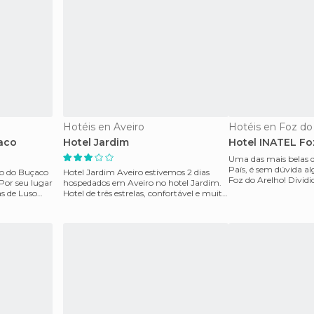
Hotéis en Aveiro
Hotéis en Foz do
aco
Hotel Jardim
Hotel INATEL Fo
Uma das mais belas d
País, é sem dúvida a
io do Buçaco
Hotel Jardim Aveiro estivemos 2 dias
Foz do Arelho! Dividi
 Por seu lugar
hospedados em Aveiro no hotel Jardim.
sua baía, para
s de Luso
Hotel de três estrelas, confortável e muito
confortáv