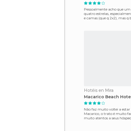
Pessoalmente acho que um 
quatro estrelas, especialmen
e camas (que q 2x2), mas q 
foi muito queb
Hotéis en Mira
Macarico Beach Hote
Não faz muito voltei a esta
Macarico, o trato é muito fa
muito atentos a seus hósped
assim, que escut