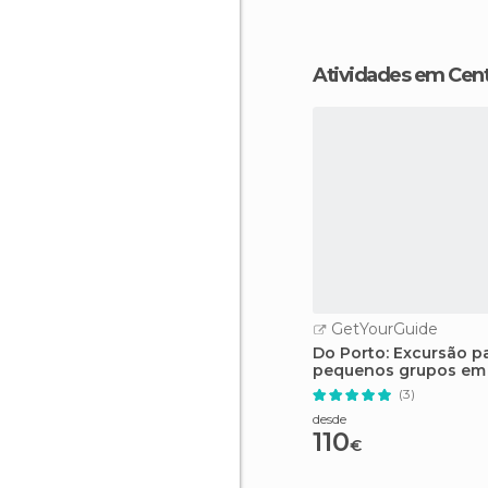
Atividades em Cen
GetYourGuide
Do Porto: Excursão p
pequenos grupos em 
Coimbra + cruzeiro flu
(3)
desde
110
€