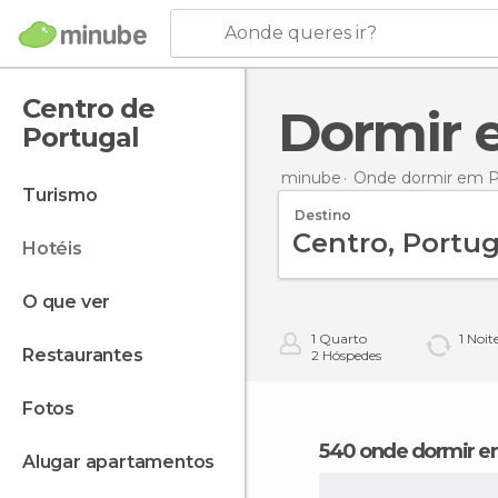
Aonde queres ir?
Centro de
Dormir
Portugal
minube
Onde dormir em P
turismo
Destino
hotéis
o que ver
1
Quarto
1
Noit
restaurantes
2
Hóspedes
fotos
540 onde dormir e
alugar apartamentos