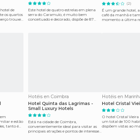
(2)
hotel de
Este hotel de quatro estrelas em plena
É um grande hotel, a 
te os quartos
serra do Caramulo, é muito bem
café da manhã e tam
berço trouxe
conceituado e decorado, dispõe de 87
momento a última re
quartos com casa-de-ban
não chegou a
Hotéis en Coimbra
Hotéis en Marinh
l
Hotel Quinta das Lagrimas -
Hotel Cristal Vie
Small Luxury Hotels
r em
O hotel Cristal Vieir
miliar e estão
um total de 100 habi
Está na cidade de Coimbra,
es, tanto é
dispõem vistas ao ma
convenientemente ideal para visitar as
estadía mas
principais atrações e pontos de interesse
da cidade. Uma vez