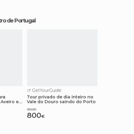
tro de Portugal
GetYourGuide
ara
Tour privado de dia inteiro no
Aveiro e
Vale do Douro saindo do Porto
vial
desde
800
€