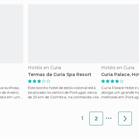
Hotéis en Curia
Hotéis en Curia
Termas da Curia Spa Resort
Curia Palace, Ho
aravilhoso,
Este bonito hotel de estilo colonial está
Curia Palace Hotel é
e de Aveiro,
localizado no centro de Portugal, cerca
abriga um grande ho
e está em uma
de 25 km de Coimbra, na conhecida vila
melhores em Portuga
termal de
grande parque priva
...
1
2