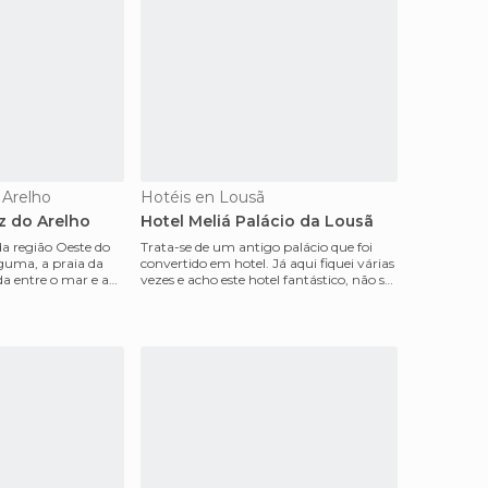
 Arelho
Hotéis en Lousã
z do Arelho
Hotel Meliá Palácio da Lousã
a região Oeste do
Trata-se de um antigo palácio que foi
lguma, a praia da
convertido em hotel. Já aqui fiquei várias
da entre o mar e a
vezes e acho este hotel fantástico, não só
pela s