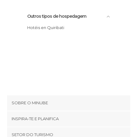
Outros tipos de hospedagem
Hotéis en Quiribati
SOBRE O MINUBE
Cookies
INSPIRA-TE E PLANIFICA
Política de privacidade
footer@item_discovertips_anchor
SETOR DO TURISMO