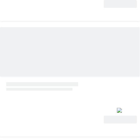
Ver oferta
Ver oferta