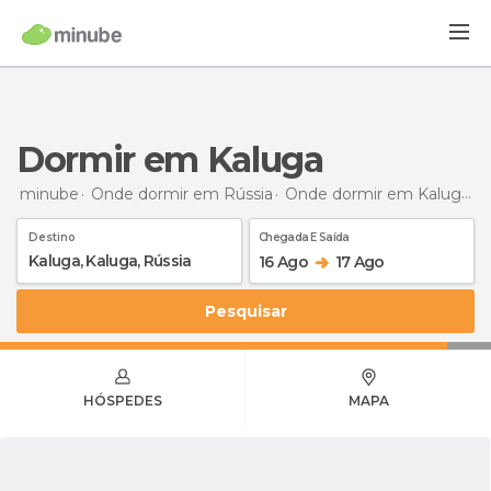
Dormir em Kaluga
minube
Onde dormir em Rússia
Onde dormir em Kaluga
D
Destino
Chegada E Saída
16 Ago
17 Ago
Pesquisar
HÓSPEDES
MAPA