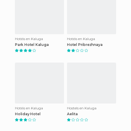
Hotéis en Kaluga
Hotéis en Kaluga
Park Hotel Kaluga
Hotel Pribrezhnaya
Hotéis en Kaluga
Hostels en Kaluga
Holiday Hotel
Aelita