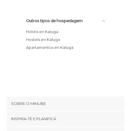
Outros tipos de hospedagem
Hotéis en Kaluga
Hostels en Kaluga
Apartamentos en Kaluga
SOBRE O MINUBE
Cookies
INSPIRA-TE E PLANIFICA
Política de privacidade