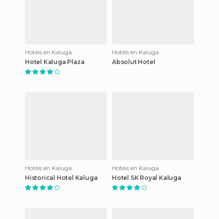
Hotéis en Kaluga
Hotéis en Kaluga
Hotel Kaluga Plaza
Absolut Hotel
Hotéis en Kaluga
Hotéis en Kaluga
Historical Hotel Kaluga
Hotel SK Royal Kaluga