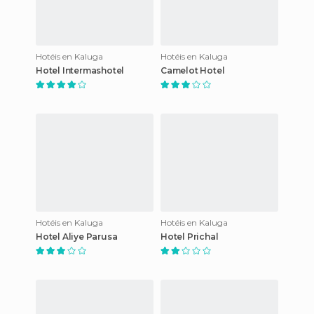
Hotéis en Kaluga
Hotéis en Kaluga
Hotel Intermashotel
Camelot Hotel
Hotéis en Kaluga
Hotéis en Kaluga
Hotel Aliye Parusa
Hotel Prichal