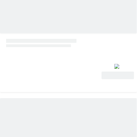
Ver oferta