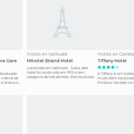
Hotéis en Iseltwald
Hotéis en Geneb
eva Gare
Minotel Strand Hotel
Tiffany Hotel
Localizado em Iseltwald¸ Suíça, este
hotel foi construído em 1912 e tem
localizado
A Tiffany é um hotelz
categoria de três estrelas. Está localizado
 metros de
muito bem localizad
numa cidade id
 e ônibus e,
Embora não esté na
velha, se você pode 