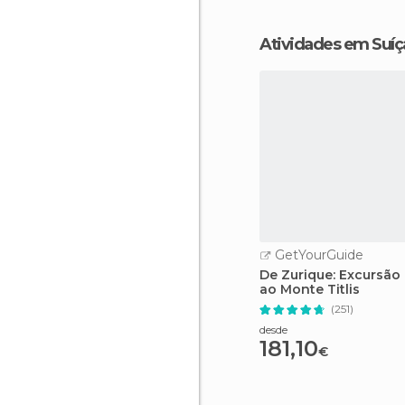
Atividades em Suíç
GetYourGuide
De Zurique: Excursão
ao Monte Titlis
(251)
desde
181,10
€