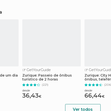
a
GetYourGuide
GetYourGuid
 de um dia
Zurique: Passeio de ônibus
Zurique: City 
turístico de 2 horas
ônibus, telefé
(221)
(206
desde
desde
36,43
66,44
€
€
Ver todos