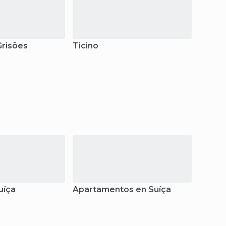
Grisões
Ticino
Vaud
uíça
Apartamentos en Suíça
Alber