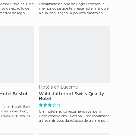
assar uns dias. É na
Localizado na orla do Lago Lehman, a
rto da estação de
melhor coisa que tem esse hotel antigo é
metros do lago.
a sua localização. A poucos passos da
estação de met
Hotéis en Lucerna
otel Bristol
Waldstätterhof Swiss Quality
Hotel
á dois hotéis Best
o mesmo edifício,
Um hotel muito recomendavel para
os mais comuns do
uma estadia em Lucerna. Esta localizada
a tres minutos da estacao de trem e por
tanto , a cinco m