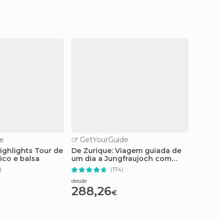
e
GetYourGuide
GetY
Highlights Tour de
De Zurique: Viagem guiada de
Chamoni
rico e balsa
um dia a Jungfraujoch com
Mer de
passeio de trem
inteiro
)
(174)
desde
desde
288,26
229,
€