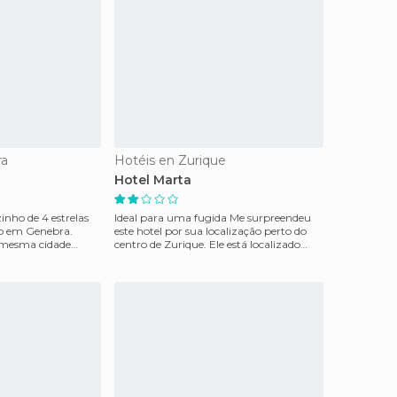
ra
Hotéis en Zurique
Hotel Marta
inho de 4 estrelas
Ideal para uma fugida Me surpreendeu
o em Genebra.
este hotel por sua localização perto do
 mesma cidade
centro de Zurique. Ele está localizado
chega
perto da rua