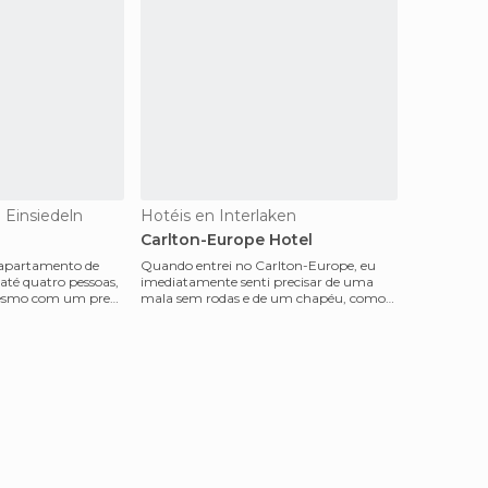
Einsiedeln
Hotéis en Interlaken
Carlton-Europe Hotel
 apartamento de
Quando entrei no Carlton-Europe, eu
 até quatro pessoas,
imediatamente senti precisar de uma
esmo com um preço
mala sem rodas e de um chapéu, como
nos filmes da década d