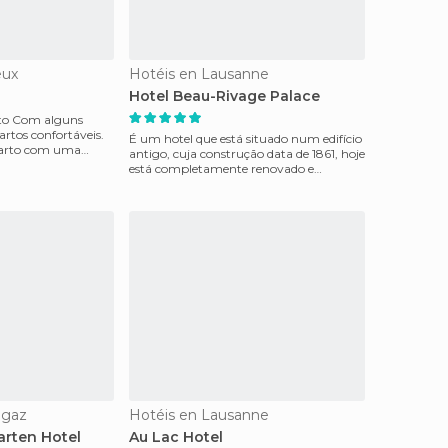
eux
Hotéis en Lausanne
Hotel Beau-Rivage Palace
uns
artos confortáveis.
É um hotel que está situado num edifício
arto com uma
antigo, cuja construção data de 1861, hoje
o
está completamente renovado e
equipado com ins
agaz
Hotéis en Lausanne
arten Hotel
Au Lac Hotel