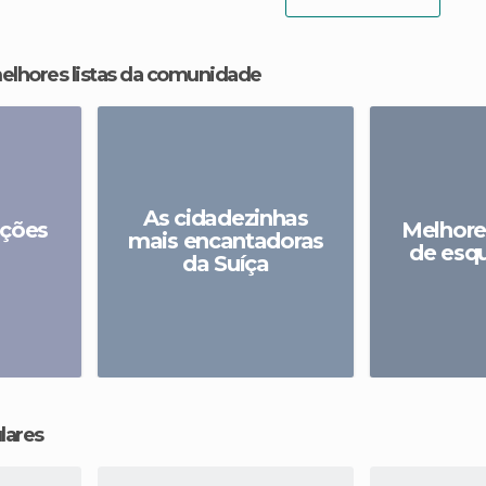
melhores listas da comunidade
As cidadezinhas
ações
Melhore
mais encantadoras
de esqu
da Suíça
lares