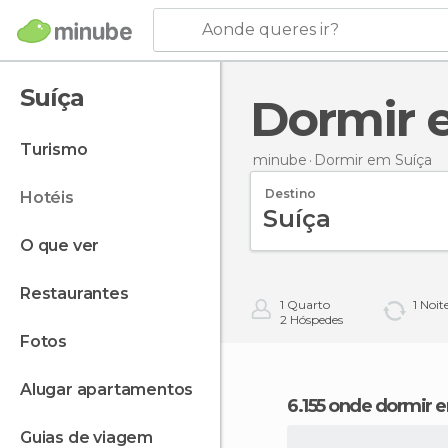
Aonde queres ir?
Suíça
Dormir
turismo
minube
Dormir
em Suíça
Destino
hotéis
o que ver
restaurantes
1
Quarto
1
Noit
2
Hóspedes
fotos
alugar apartamentos
6.155 onde dormir 
guias de viagem