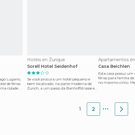
Hotéis en Zurique
Apartamentos en 
Sorell Hotel Seidenhof
Casa Beichlen
Esta casa possui um
férias para família de
Lago Lugano,
Se você procura um hotel pequeno e
no máximo cinco. M
tel de férias.
bem localizado, na parte moderna de
bastante modesto
uma cidade
Zurich, a um passo da Banhoffstrasse e
em pleno centro come
...
1
2