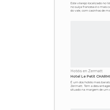
Este vilarejo localizado no V
no suíça francesa é o mais ca
do vale, com casinhas de ma
ger
Hotéis en Zermatt
Hotel Le Petit CHARM
É um dos hotéis mais barat
Zermatt. Tem a desvantage
situado na margem de um c
isso no verão, quando a ág