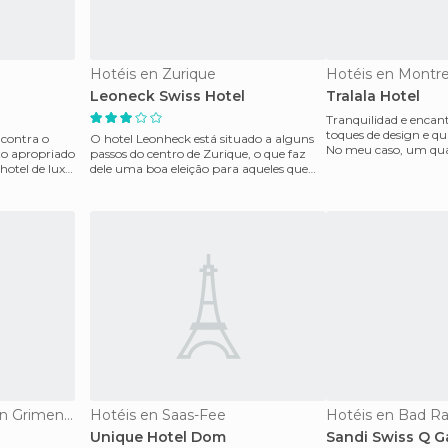
Hotéis en Zurique
Hotéis en Montr
Leoneck Swiss Hotel
Tralala Hotel
Tranquilidad e encanto Com alg
toques de design e qu
ncontra o
O hotel Leonheck está situado a alguns
No meu caso, um qu
to apropriado
passos do centro de Zurique, o que faz
cama enorme, do tip
hotel de luxo,
dele uma boa eleição para aqueles que
não procuram m
Cidades de descanso en Grimentz
Hotéis en Saas-Fee
Hotéis en Bad R
Unique Hotel Dom
Sandi Swiss Q G