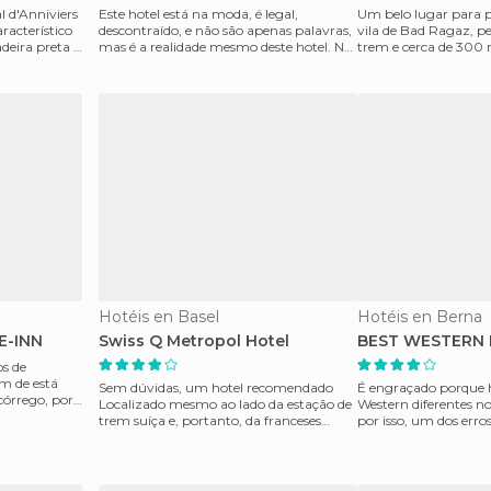
al d'Anniviers
Este hotel está na moda, é legal,
Um belo lugar para p
racterístico
descontraído, e não são apenas palavras,
vila de Bad Ragaz, pe
deira preta e
mas é a realidade mesmo deste hotel. No
trem e cerca de 300 
interior é um
Comemos muito
Hotéis en Basel
Hotéis en Berna
E-INN
Swiss Q Metropol Hotel
BEST WESTERN H
os de
m de está
Sem dúvidas, um hotel recomendado
É engraçado porque h
órrego, por
Localizado mesmo ao lado da estação de
Western diferentes n
trem suíça e, portanto, da franceses
por isso, um dos err
também o Hotel Me
mundo é se conf