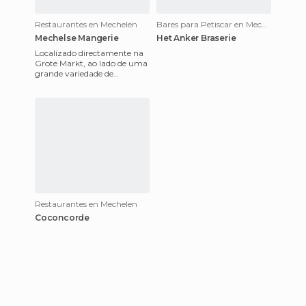
Restaurantes en Mechelen
Bares para Petiscar en Mechelen
Mechelse Mangerie
Het Anker Braserie
Localizado directamente na
Grote Markt, ao lado de uma
grande variedade de
restaurantes diferentes, é
uma bonita aconchegante e
be
Restaurantes en Mechelen
Coconcorde