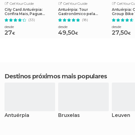
GetYourGuide
GetYourGuide
GetYourGu
City Card Antuérpia:
Antuérpia: Tour
Antuérpia: C
Confira Mais, Pague
Gastronômico pela
Group Bike
Menos!
Histórica Parte Antiga
guia
(33)
(18)
desde
desde
desde
27
49,50
27,50
€
€
€
Destinos próximos mais populares
Antuérpia
Bruxelas
Leuven