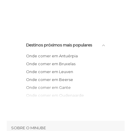
Destinos próximos mais populares
Onde comer em Antuérpia
Onde comer em Bruxelas
Onde comer em Leuven
Onde comer em Beerse
Onde comer em Gante
Onde comer em Oudenaarde
Onde comer em Mons
Onde comer em Liège
Onde comer em Bruges
Onde comer em Tournai
SOBRE O MINUBE