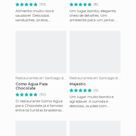
(10)
(8)
Alimento muito rico e
Um lugar bonito, elegante,
saudável. Deliciosos
cheio de detalhes. Um
sanduíches, pratos,
ambiente para um jantar
sobremesas e bolos.Tudo
romântico ou para uma
parece feito recentemente e
conversa especial. A comida,
muito saborosa,
do iní
Restaurantes en Santiago do Chile
Restaurantes en Santiago do Chile
Como Agua Para
Majestic
Chocolate
(4)
(10)
Um lugar muito bonito e
O restaurante Como Agua
agradável. A comida é
para Chocolate já é famoso
deliciosa, os pães com
entre os turistas brasileiros
diferentes sabores são muito
que vão a Santiago pela
bons. O arroz com frutas e o
primeira vez. Para quem v
cam