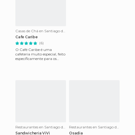
Casas de Chá en Santiago do Chile
Cafe Caribe
(6)
O Café Caribe é uma
cafeteria muito especial, feito
especificamente para os
homens (embora as
mulheres também sejam
bem-vindas), p
Restaurantes en Santiago do Chile
Restaurantes en Santiago do Chile
Sandwicheria ViVi
Osadia