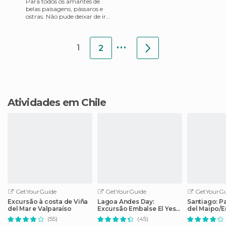
Para todos os amantes de
belas paisagens, pássaros e
ostras. Não pude deixar de ir
para Caulín em Chiloé e
visitar o restaurante e
...
1
2
Atividades em Chile
GetYourGuide
GetYourGuide
GetYourGu
Excursão à costa de Viña
Lagoa Andes Day:
Santiago: P
del Mar e Valparaíso
Excursão Embalse El Yeso
del Maipo/E
saindo de Santiago
Yeso com p
(55)
(45)