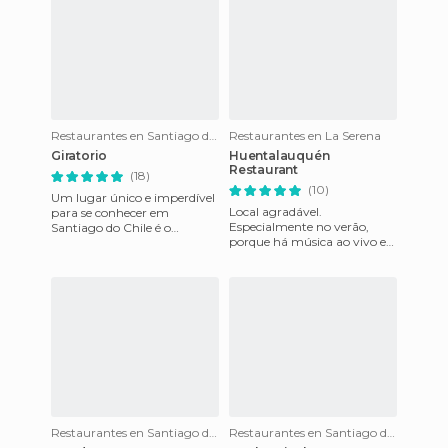
Restaurantes en Santiago do Chile
Restaurantes en La Serena
Giratorio
Huentalauquén
Restaurant
(18)
(10)
Um lugar único e imperdível
Local agradável.
para se conhecer em
Especialmente no verão,
Santiago do Chile é o
porque há música ao vivo e
Giratorio Restaurant, no
um bom ambiente. A
bairro de Providencia.
decoração é original e bonita.
Imagine um r
Bom atendime
Restaurantes en Santiago do Chile
Restaurantes en Santiago do Chile