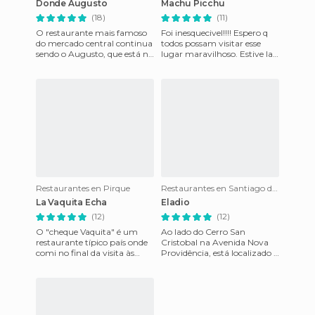
Donde Augusto
Machu Picchu
(18)
(11)
O restaurante mais famoso
Foi inesquecivel!!!! Espero q
do mercado central continua
todos possam visitar esse
sendo o Augusto, que está no
lugar maravilhoso. Estive la
meio do mercado e com um
em 2008 passei 20 dias com
monte de pequenas sala
meu namorado Vict
Restaurantes en Pirque
Restaurantes en Santiago do Chile
La Vaquita Echa
Eladio
(12)
(12)
O "cheque Vaquita" é um
Ao lado do Cerro San
restaurante típico país onde
Cristobal na Avenida Nova
comi no final da visita às
Providência, está localizado o
vinhas e adegas de "Concha
restaurante Eladio, o
y Toro". Seu preço é mé
ambiente é muito gostoso,
com