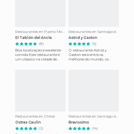
Restaurantes en Puerto Montt
Restaurantes en Santiago do Chile
El Tablón del Ancla
Astrid y Gaston
(8)
(5)
Boa localização e excelente
O restaurante Astrid y
comida Este restaurante é
Gaston está entre os
um clássico na cidade de
melhores do mundo, os
Puerto Montt. Está em uma
donos são Astrid, alemã e
esquina, em frente à Pra
Gaston um peruano, juntos
possuem uma
Restaurantes en Chiloé
Restaurantes en Santiago do Chile
Ostras Caulín
Bravissimo
(2)
(14)