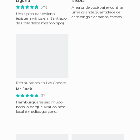
Liguria
Niebla
(25)
Área onde você vai encontrar
uma grande quantidade de
Um típico bar chileno
campings e cabanas, famosa
(existem vários em Santiago
por ter um forte histórico de
de Chile deste mesmo tipo)
defesa que agora se
que é verdadeiramente
acolhedor. Decorado com
reminis
Restaurantes en Las Condes
Mr. Jack
(17)
Hambúrgueres são muito
bons, o parque Arauco host
local é médios garçons
pesados e um pouco
distraídos, mas com muito
boa disposiç