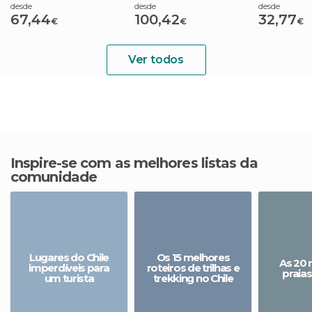
desde
desde
desde
67,44
100,42
32,77
€
€
€
Ver todos
Inspire-se com as melhores listas da
comunidade
Lugares do Chile
Os 15 melhores
As 20 
imperdíveis para
roteiros de trilhas e
praias
um turista
trekking no Chile