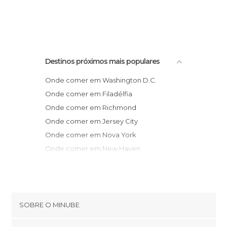
Destinos próximos mais populares
Onde comer em Washington D.C.
Onde comer em Filadélfia
Onde comer em Richmond
Onde comer em Jersey City
Onde comer em Nova York
Onde comer em New Haven
Onde comer em Old Saybrook
Onde comer em New York Mills
Onde comer em East Lyme
Onde comer em Niantic
SOBRE O MINUBE
Onde comer em New London
Cookies