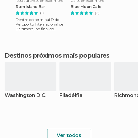
Restaurantes en Baltimore
Cafés en Baltimore
Rum Island Bar
Blue Moon Cafe
(1)
(2)
Dentro do terminal D do
Aeroporto Internacional de
Baltimore, no final do
terminal e quase escondido, o
bar Island Rum é um lugar
Destinos próximos mais populares
Washington D.C.
Filadélfia
Richmon
Ver todos