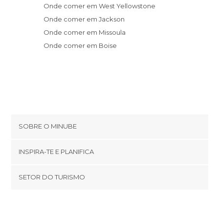
Onde comer em West Yellowstone
Onde comer em Jackson
Onde comer em Missoula
Onde comer em Boise
SOBRE O MINUBE
Cookies
INSPIRA-TE E PLANIFICA
Política de privacidade
footer@item_discovertips_anchor
SETOR DO TURISMO
Términos e Condições
minube Android app
Contato
Área de imprensa