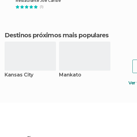
Restaurante Joe Caribé
(1)
Destinos próximos mais populares
Kansas City
Mankato
Ver