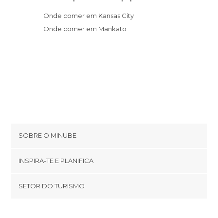
Onde comer em Kansas City
Onde comer em Mankato
SOBRE O MINUBE
Cookies
INSPIRA-TE E PLANIFICA
Política de privacidade
footer@item_discovertips_anchor
SETOR DO TURISMO
Términos e Condições
minube Android app
Contato