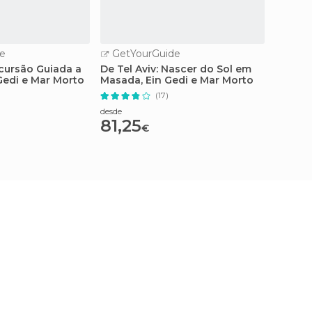
e
GetYourGuide
GetY
xcursão Guiada a
De Tel Aviv: Nascer do Sol em
Tel Av
Gedi e Mar Morto
Masada, Ein Gedi e Mar Morto
Antiga
(17)
desde
desde
81,25
22,5
€