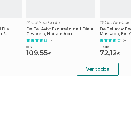
GetYourGuide
GetYourGuid
1 Dia
De Tel Aviv: Excursão de 1 Dia a
De Tel Aviv: E
 c/
Cesareia, Haifa e Acre
Massada, Ein 
(75)
(46)
desde
desde
109,55
72,12
€
€
Ver todos