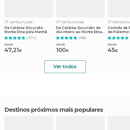
GetYourGuide
GetYourGuide
GetYourGu
De Catânia: Excursão
De Catânia: Excursão de
Comida de R
Monte Etna pela Manhã
dia inteiro ao Monte Etna
de Palermo:
e Taormina
(270)
(168)
desde
desde
desde
47,21
100
45
€
€
€
Ver todos
Destinos próximos mais populares