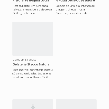
Ristorante Regina Lucia
A Putia Delle Cose Buone
Restaurante Em Siracusa,
Depois de um dia intenso de
talvez, a mais bela cidade da
viagem, chegamos a
Sicília, junto com
Siracusa, no sudeste da
Taormina,está situado o
Sicília. Enquanto
restaurante Regina Lúcia, a
conhecíamos a cidade,
dec
encontramos o "win
Cafés en Siracusa
Gelaterie Stecco Natura
Esta incrível sorveteria possui
só cinco unidades, todas elas
localizadas na ilha de Sicília:
Catania, Taormina, San Vito
lo Capo,