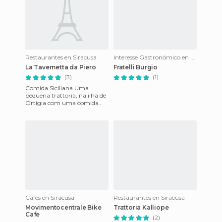
Restaurantes en Siracusa
Interesse Gastronómico en Siracusa
La Tavernetta da Piero
Fratelli Burgio
(3)
(1)
Comida Siciliana Uma
pequena trattoria, na ilha de
Ortigia com uma comida
típica e excelente da Sicília .
Na Via Cavour, perto do
Cafés en Siracusa
Restaurantes en Siracusa
Movimentocentrale Bike
Trattoria Kalliope
Cafe
(2)