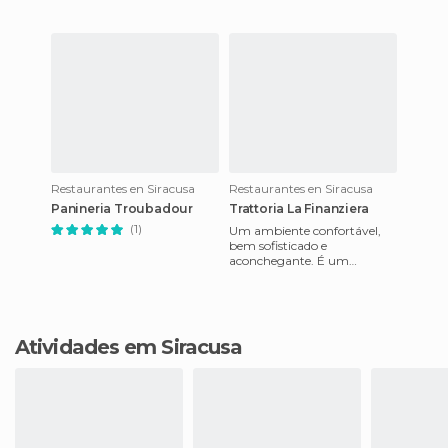
Restaurantes en Siracusa
Restaurantes en Siracusa
Panineria Troubadour
Trattoria La Finanziera
(1)
Um ambiente confortável,
bem sofisticado e
aconchegante. É um
restaurante bastante
popular na região da Ilha de
Sicília, na Itália
Atividades em Siracusa