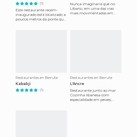
(1)
Nunca imaginaria que no
Líbano, em uma das vias
Este restaurante recém-
mais movimentadas em
inaugurado está localizado a
direção a Beirute, seria
poucos metros da ponte que
possível encontrar um
leva ao bairro armênio de
letreiro de ne
Borj Hammoud. É tipicamen
Restaurantes en Beirute
Restaurantes en Beirute
Kababji
L'Ancre
(1)
Restaurante junto ao mar.
Cozinha libanesa com
especialidade em peixes,
terraço incrível com vista
para o Mediterráneo, situado
a