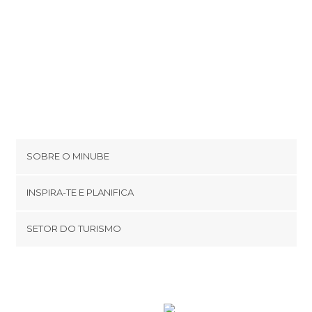
SOBRE O MINUBE
Cookies
INSPIRA-TE E PLANIFICA
Política de privacidade
footer@item_discovertips_anchor
SETOR DO TURISMO
Términos e Condições
minube Android app
Contato
Área de imprensa