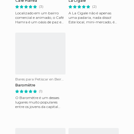
Cafe Hamra
La Cigale
(3)
(2)
Localizado em um bairro
A La Cigale não é apenas
comercial e animado, o Café
uma padaria, nada disso!
Hamra é um oásis de paz em
Este local, mini-mercado, é
meio ao ruído da cidade. Você
realmente um lugar muito
pode escolher entre f
interessante, especialmente
Bares para Petiscar en Beirute
Baromètre
(1)
O Baromètre é um desses
lugares muito populares
entre os jovens da capital
libanesa. Localizado no
centro da cidade, o
restaurante