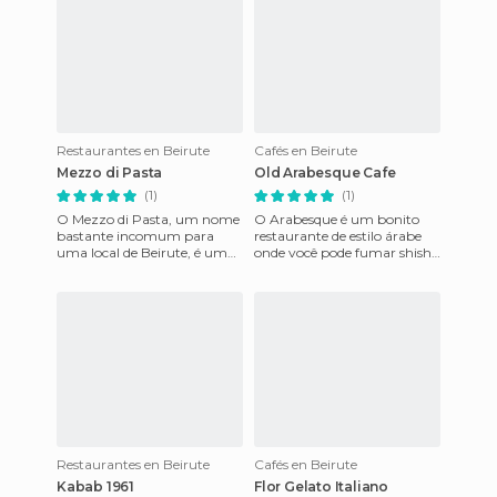
Restaurantes en Beirute
Cafés en Beirute
Mezzo di Pasta
Old Arabesque Cafe
(1)
(1)
O Mezzo di Pasta, um nome
O Arabesque é um bonito
bastante incomum para
restaurante de estilo árabe
uma local de Beirute, é uma
onde você pode fumar shisha
espécie de centro de fast food
e tomar chá de rosas ou café
localizado em Gouraud,
libanês. Ele está loc
Restaurantes en Beirute
Cafés en Beirute
Kabab 1961
Flor Gelato Italiano