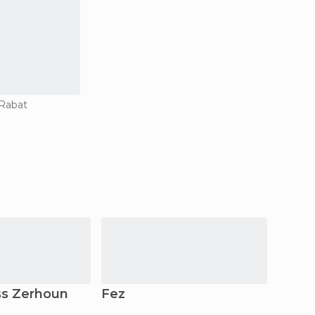
 Rabat
ss Zerhoun
Fez
Asila