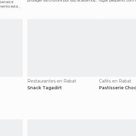
proteger da chuva e por isso acabamos
lugar pequeno, com u
sanais e
aqui, porque, como tem
não tem va
mento está
Restaurantes en Rabat
Cafés en Rabat
Snack Tagadirt
Pastisserie Choc