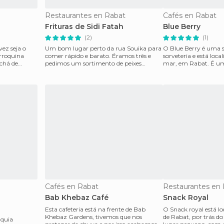
Restaurantes en Rabat
Cafés en Rabat
Frituras de Sidi Fatah
Blue Berry
(2)
(1)
ez seja o
Um bom lugar perto da rua Souika para
O Blue Berry é uma s
rroquina
comer rápido e barato. Éramos três e
sorveteria e está loca
 chá de
pedimos um sortimento de peixes
mar, em Rabat. É um
diferentes, com Lubia,
cidade tradicional
Cafés en Rabat
Restaurantes en
Bab Khebaz Café
Snack Royal
Esta cafeteria está na frente de Bab
O Snack royal está lo
Khebaz Gardens, tivemos que nos
de Rabat, por trás d
nquia