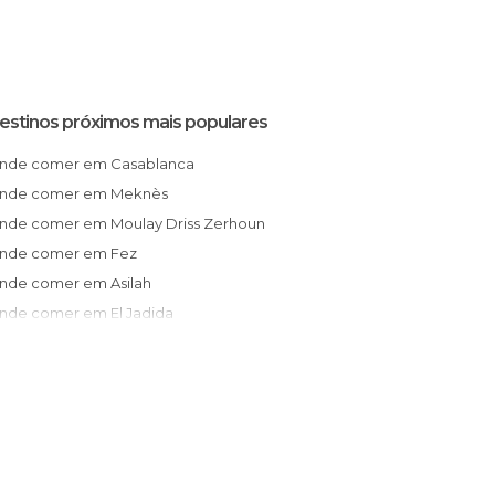
estinos próximos mais populares
Onde comer em Casablanca
Onde comer em Meknès
Onde comer em Moulay Driss Zerhoun
Onde comer em Fez
Onde comer em Asilah
Onde comer em El Jadida
Onde comer em Chefchaouen
Onde comer em Tânger
Onde comer em Tetuán
Onde comer em Marrakech
Onde comer em Asfi
Onde comer em Tineghir