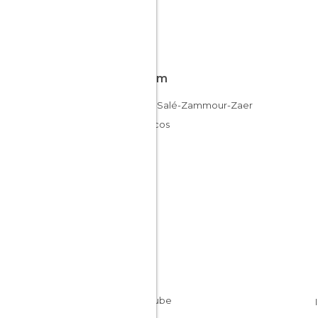
Fica em
Rabat-Salé-Zammour-Zaer
Marrocos