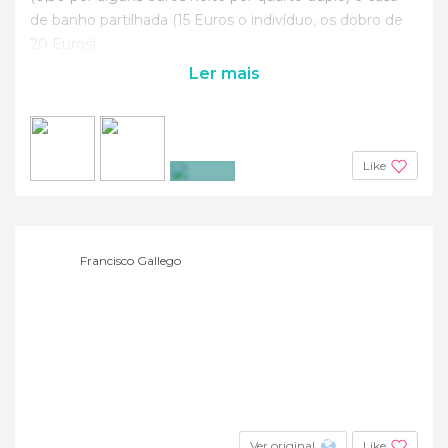
de banho partilhada (15 Euros o indivíduo, os dobro de
20 Euros).
Ler mais
Like
+6
Francisco Gallego
Ver original
Like