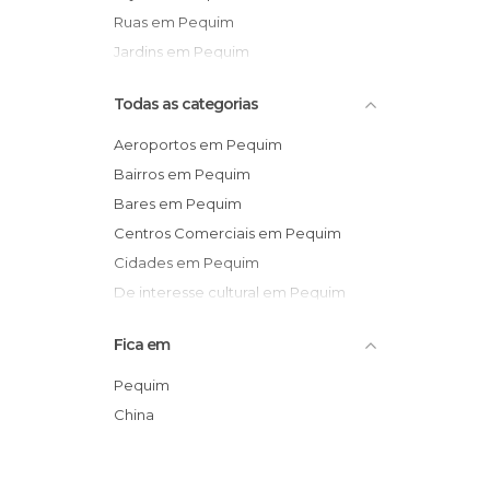
Ruas em Pequim
Jardins em Pequim
Todas as categorias
Aeroportos em Pequim
Bairros em Pequim
Bares em Pequim
Centros Comerciais em Pequim
Cidades em Pequim
De interesse cultural em Pequim
De interesse turístico em Pequim
Fica em
Estações de Comboio em Pequim
Feiras em Pequim
Pequim
Informação Turística em Pequim
China
Jardins em Pequim
Lagos em Pequim