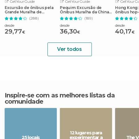
GetYourGuide
GetYourGuide
GetYourGu
Excursão de ônibus pela
Pequim: Excursão de
Hong Kong:
Grande Muralha de
Ônibus Muralha da China
ônibus hop-
Mutianyu em Pequim
em Mutianyu
com bonde 
(288)
(189)
pico
desde
desde
desde
29,77
36,30
40,17
€
€
€
Ver todos
Inspire-se com as melhores listas da
comunidade
12 lugares para
25 locais
experimentar a
The V