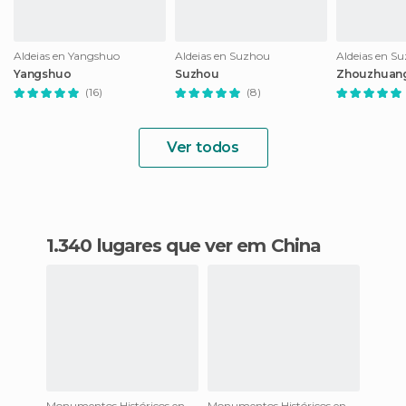
Aldeias en Yangshuo
Aldeias en Suzhou
Aldeias en S
Yangshuo
Suzhou
Zhouzhuan
(16)
(8)
Ver todos
1.340 lugares que ver em China
Monumentos Históricos en Pequim
Monumentos Históricos en Pequim