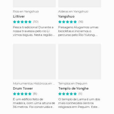
Rios en Yangshuo
Aldeias en Yangshuo
Li River
Yangshuo
(10)
(16)
Pesca tradicional Durante a
Paisagens Alugamos umas
nossa travessia pelo rio Li
bicicletas e iniciamos o
vimos biguás. Nesta região é
percurso pelo Rio Yulong.
muito comúm a pesca com
Cerca de 6 km, há uma
biguás muito. S
entrada à esquerda que passa
Monumentos Históricos en Xian
Templos en Pequim
Drum Tower
Templo de Yonghe
(8)
(9)
É um edifício feito de
O templo de Lama é um dos
madeira, com uma altura de
mais conhecidos centros
36 metros. Foi construída em
religiosos em Pequim. Este
1384, para fornecer um
templo foi declarado