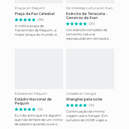
Praças en Pequim
De interesse cultural en Xian
Praça da Paz Celestial
Exército de Terracota -
Gerreiros de Xian
(38)
(29)
A mítica praça de
Um exército completo de
Tiananmen de Pequim, a
tamanho natural
maior praça do mundo, é
reproduzido em terracota.
um dos sítios nos quais se
Cada um é diferente do
pode sentir a História. Com
anterior e está feito à
440.000 me
imagem e semelhan
Estádios en Pequim
Cidades en Xangai
Estádio Nacional de
Shanghai pela noite
Pequim
(16)
(16)
Continuação da minha
Eu não acho que há alguém
viagem para Xangai. Em
que não lembre de um ninho
outubro de 2008 viajei a
de pássaro quando ouve o
Shanghai para um
nome Estadio Olímpico de
conferência; isso, juntamente