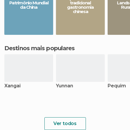
Patrimônio Mundial
tradicional
Lands
da China
gastronomia
Rura
chinesa
Destinos mais populares
Xangai
Yunnan
Pequim
Ver todos