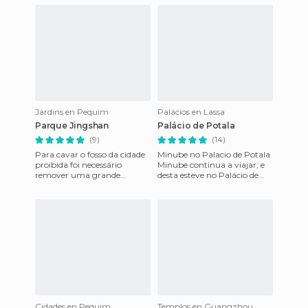
alerta contra ataques por lí
monumento nacional em
1949 e res
Jardins en Pequim
Palácios en Lassa
Parque Jingshan
Palácio de Potala
(9)
(14)
Para cavar o fosso da cidade
Minube no Palacio de Potala
proibida foi necessário
Minube continua a viajar, e
remover uma grande
desta esteve no Palácio de
quantidade de terra e esta
Potala em Lhasa (Tibet) Não
terra, que foi armazenada
se pode dizer mu
atrás
Cidades en Pequim
Templos en Guangzhou