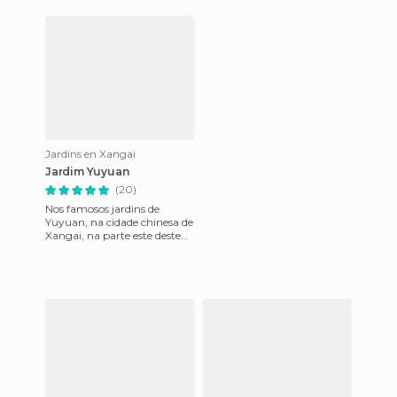
Pequim. O apelido é devido
com o fato de
Jardins en Xangai
Jardim Yuyuan
(20)
Nos famosos jardins de
Yuyuan, na cidade chinesa de
Xangai, na parte este deste
país, há uma famosa fonte
da sorte onde os turista