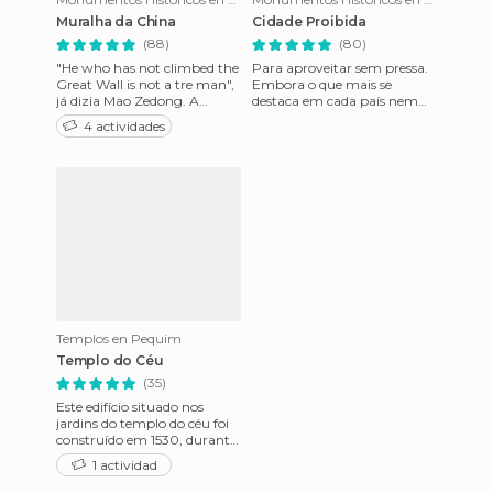
Muralha da China
Cidade Proibida
(88)
(80)
"He who has not climbed the
Para aproveitar sem pressa.
Great Wall is not a tre man",
Embora o que mais se
já dizia Mao Zedong. A
destaca em cada país nem
grande muralha deixa as
sempre é o que mais a gente
4 actividades
pessoas sem palavras, de
gosta , estando em Pequim é
Templos en Pequim
Templo do Céu
(35)
Este edifício situado nos
jardins do templo do céu foi
construído em 1530, durante
o reinado do Imperador
1 actividad
Jiajing da dinastia Ming