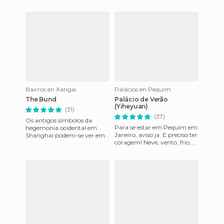
Bairros en Xangai
Palácios en Pequim
The Bund
Palácio de Verão
(Yiheyuan)
(31)
(37)
Os antigos símbolos da
Para se estar em Pequim em
hegemonia ocidental em
Janeiro, aviso ja: E preciso ter
Shanghai podem-se ver em
coragem! Neve, vento, frio,
forma de edifício no Bund,
muito frio: -15graus!!! Mas
antigo bairro colonial. Esta é
tudo ganha u
u