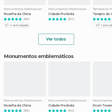
Monumentos Históricos en Pequim
Monumentos Históricos en Pequim
Templos en 
Muralha da China
Cidade Proibida
Templo do 
(88)
(80)
4 actividades
1 activi
Ver todos
Monumentos emblemáticos
Monumentos Históricos en Pequim
Monumentos Históricos en Pequim
Muralha da China
Cidade Proibida
Drum Towe
(88)
(80)