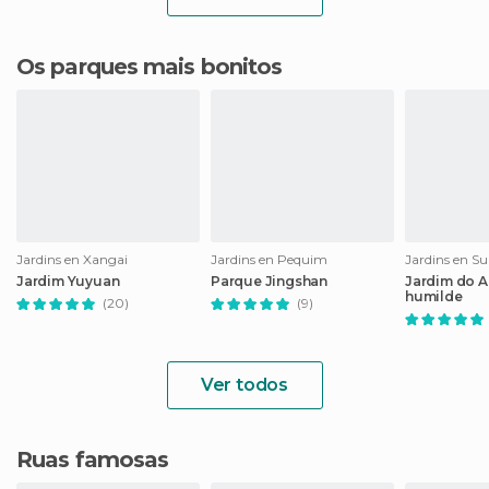
Os parques mais bonitos
Jardins en Xangai
Jardins en Pequim
Jardins en S
Jardim Yuyuan
Parque Jingshan
Jardim do A
humilde
(20)
(9)
Ver todos
Ruas famosas