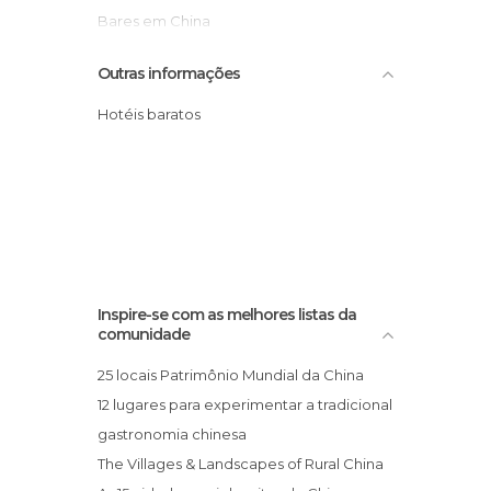
Bares em China
Bosques em China
Outras informações
Caminhadas em China
Cataratas em China
Hotéis baratos
Catedrais em China
Cavernas em China
Cemitérios em China
Centros Comerciais em China
Cidades em China
Cinemas em China
Inspire-se com as melhores listas da
Circuito Ciclismo em China
comunidade
De interesse cultural em China
25 locais Patrimônio Mundial da China
De interesse desportivo em China
12 lugares para experimentar a tradicional
De interesse turístico em China
gastronomia chinesa
Desertos em China
The Villages & Landscapes of Rural China
Espectáculos em China