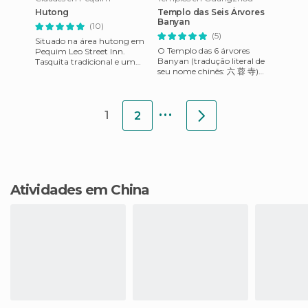
Hutong
Templo das Seis Árvores
Banyan
(10)
(5)
Situado na área hutong em
O Templo das 6 árvores
Pequim Leo Street Inn.
Banyan (tradução literal de
Tasquita tradicional e um
seu nome chinês: 六 蓉 寺)
tanto sujo. Dentro, há dois
níveis, o topo do telhado.
recebeu esse nome pelas 6
árvores Banyan que estavam
...
nl
1
2
Atividades em China