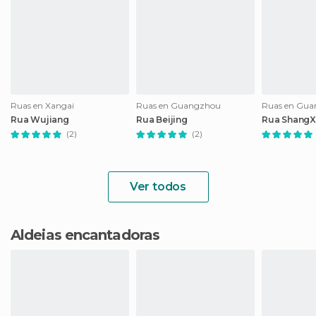
Ruas en Xangai
Ruas en Guangzhou
Ruas en Gu
Rua Wujiang
Rua Beijing
Rua ShangXi
(2)
(2)
Ver todos
Aldeias encantadoras