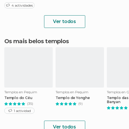
4 actividades
Ver todos
Os mais belos templos
Templos en Pequim
Templos en Pequim
Templos en 
Templo do Céu
Templo de Yonghe
Templo das 
Banyan
(35)
(9)
1 actividad
Ver todos