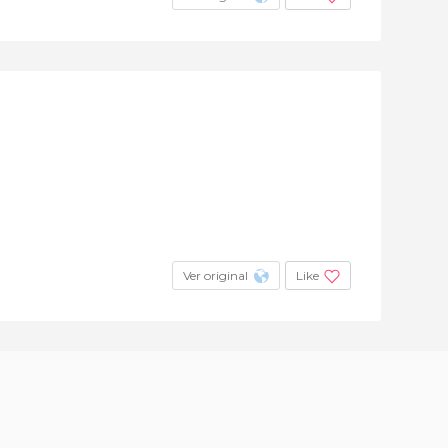
Ver original
Like