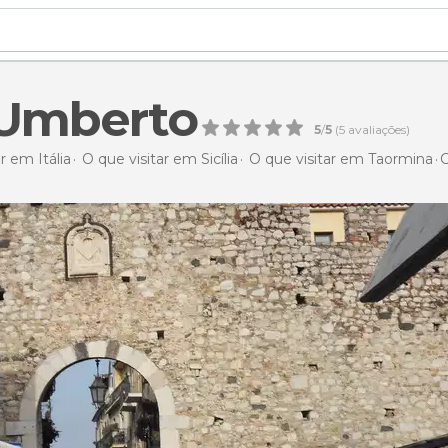
 Umberto
5
/
5
(
5
avaliações)
r em Itália
O que visitar em Sicília
O que visitar em Taormina