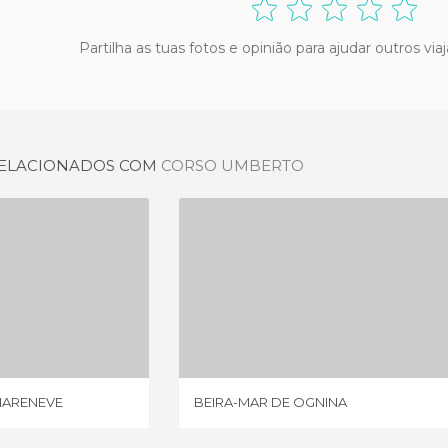
Partilha as tuas fotos e opinião para ajudar outros vi
 RELACIONADOS COM
CORSO UMBERTO
STRADA REGIONALE MARENEVE
BEIRA-MAR DE OGNINA
NIÃO
3 OPINIÕES
MARENEVE
BEIRA-MAR DE OGNINA