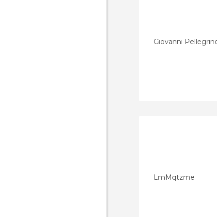
Giovanni Pellegrin
LmMqtzme