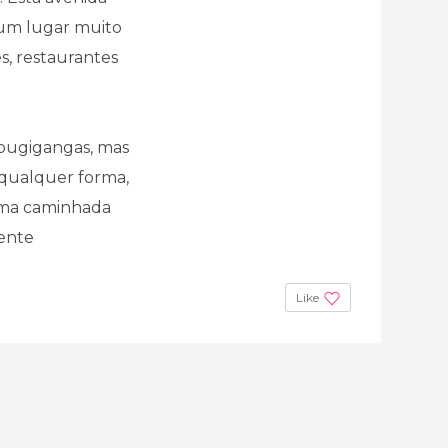
 um lugar muito
es, restaurantes
e bugigangas, mas
 qualquer forma,
uma caminhada
ente
Like