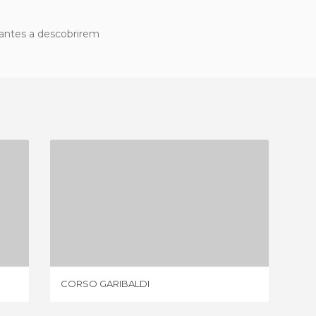
ajantes a descobrirem
CORSO GARIBALDI
2 OPINIÕES
CORSO GARIBALDI
RUA M