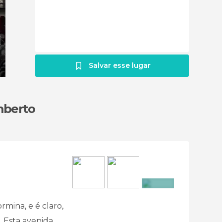
Salvar esse lugar
mberto
+9
rmina, e é claro,
. Esta avenida