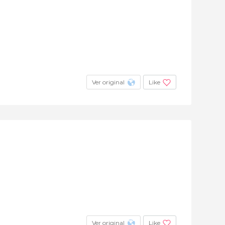
Ver original
Like
Ver original
Like