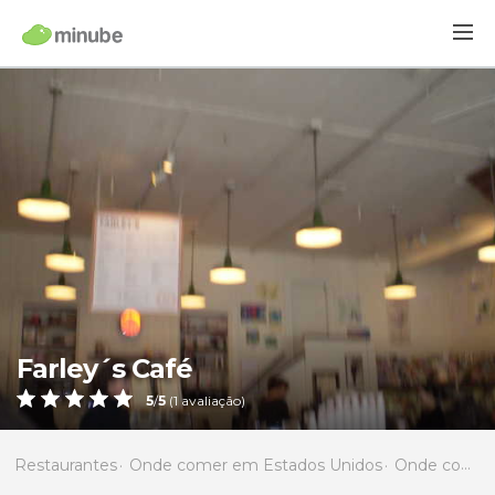
Farley´s Café
5
/
5
(
1
avaliação)
Restaurantes
Onde comer em Estados Unidos
Onde comer em Califórnia