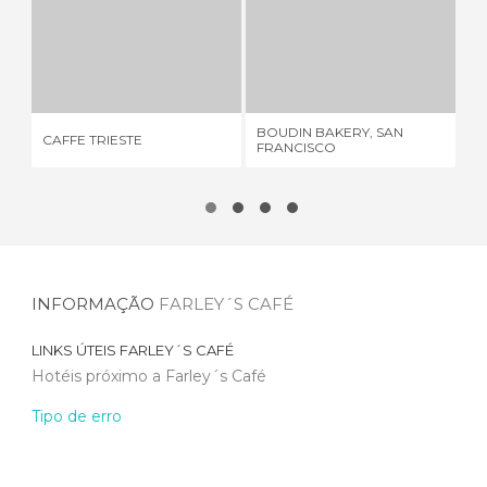
CAFFE TRIESTE
BOUDIN BAKERY, SAN FRANCISCO
1 OPINIÃO
4 OPINIÕES
BOUDIN BAKERY, SAN
CAFFE TRIESTE
CO
FRANCISCO
INFORMAÇÃO
FARLEY´S CAFÉ
LINKS ÚTEIS
FARLEY´S CAFÉ
Hotéis próximo a Farley´s Café
Tipo de erro