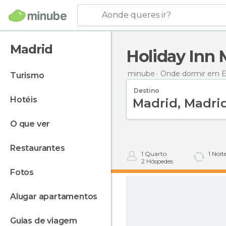
Aonde queres ir?
Madrid
Holiday Inn M
minube
Onde dormir em 
turismo
Destino
hotéis
o que ver
restaurantes
1
Quarto
1
Noit
2
Hóspedes
fotos
alugar apartamentos
guias de viagem