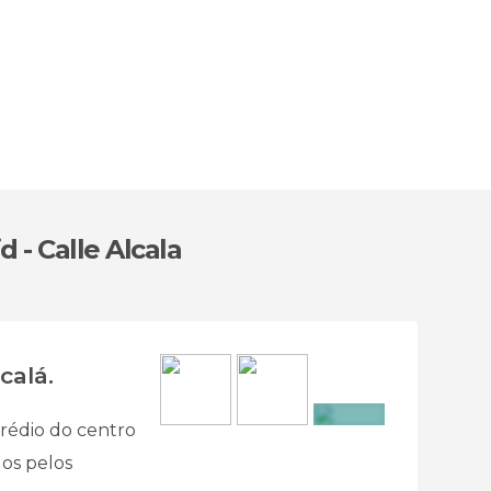
 - Calle Alcala
calá.
rédio do centro
+3
dos pelos