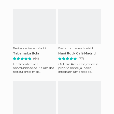
Restaurantes en Madrid
Restaurantes en Madrid
Taberna La Bola
Hard Rock Café Madrid
(64)
(77)
Finalmente tive a
Os Hard Rock café, como seu
oportunidade de ir a um dos
próprio nome já indica,
restaurantes mais
integram uma rede de
tradicionais de Madri. Menos
restaurantes espalhados com
mal. É um desses lugares que
objetos, roupas e outras cois
eu nunca