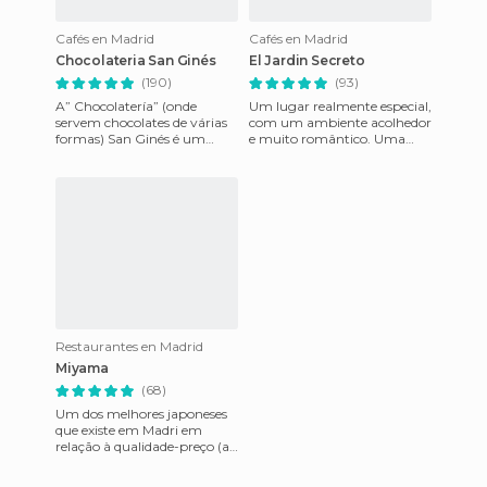
Cafés en Madrid
Cafés en Madrid
Chocolateria San Ginés
El Jardin Secreto
(190)
(93)
A” Chocolatería” (onde
Um lugar realmente especial,
servem chocolates de várias
com um ambiente acolhedor
formas) San Ginés é um
e muito romântico. Uma
lugar com encanto. Na
cafeteria para saborear
realidade, o charme se deve à
diferentes combinações, café
deco
Restaurantes en Madrid
Miyama
(68)
Um dos melhores japoneses
que existe em Madri em
relação à qualidade-preço (a
qualidade é impressionante).
Você pode comer na mesa