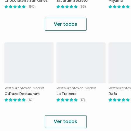
Chocolateria San Ginés
El Jardin Secreto
Miyama
(190)
(93)
Ver todos
Restaurantes en Madrid
Restaurantes en Madrid
Restaurantes
O\'Pazo Restaurant
La Trainera
Rafa
(10)
(17)
Ver todos