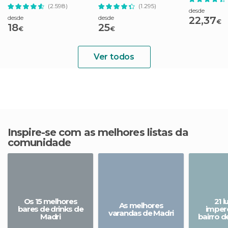
On Hop-Off
(2.598)
(1.295)
desde
desde
desde
22,37
€
18
25
€
€
Ver todos
Inspire-se com as melhores listas da
comunidade
Os 15 melhores
21 
As melhores
bares de drinks de
imperd
varandas de Madri
Madri
bairro d