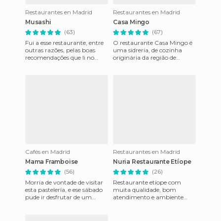
Restaurantes en Madrid
Restaurantes en Madrid
Musashi
Casa Mingo
(63)
(67)
Fui a esse restaurante, entre
O restaurante Casa Mingo é
outras razões, pelas boas
uma sidreria, de cozinha
recomendações que li no
originária da região de
minube. Não me
Astúrias. Servem o melhor
decepcionei, estava tudo
frango assado e a melhor sid
delicioso.
Cafés en Madrid
Restaurantes en Madrid
Mama Framboise
Nuria Restaurante Etíope
(56)
(26)
Morria de vontade de visitar
Restaurante etíope com
esta pastelería, e ese sábado
muita qualidade, bom
pude ir desfrutar de um
atendimento e ambiente
maravilhoso café-da-manhã
muito agradável. Como você
que superou minhas ex
pode ver nas fotos, trata-se
de u