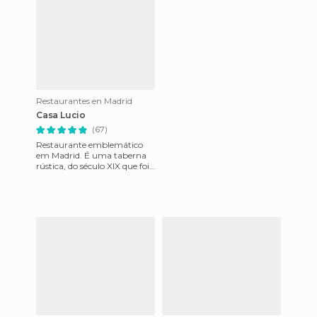
Restaurantes en Madrid
Casa Lucio
(67)
Restaurante emblemático
em Madrid. É uma taberna
rústica, do século XIX que foi
frequentada por figuras
conhecidas na Espanha, inc