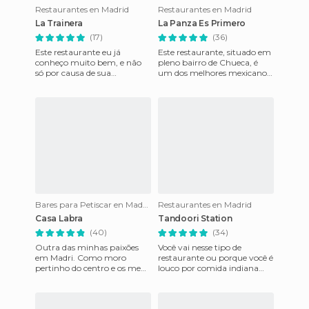
Restaurantes en Madrid
Restaurantes en Madrid
La Trainera
La Panza Es Primero
(17)
(36)
Este restaurante eu já
Este restaurante, situado em
conheço muito bem, e não
pleno bairro de Chueca, é
só por causa de sua
um dos melhores mexicanos
reputação de frutos do mar e
de Madri. Costuma estar
peixes, que são ótimos por
sempre lotado, com certez
sinal.
Bares para Petiscar en Madrid
Restaurantes en Madrid
Casa Labra
Tandoori Station
(40)
(34)
Outra das minhas paixões
Você vai nesse tipo de
em Madri. Como moro
restaurante ou porque você é
pertinho do centro e os meus
louco por comida indiana
pais sempre me levaram de
(meu caso) ou porque
lá pra cá, tenho a sorte de co
alguém te recomendou. Por
isso,