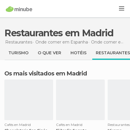
Restaurantes em Madrid
Restaurantes
Onde comer em Espanha
Onde comer em Madrid
TURISMO
O QUE VER
HOTÉIS
RESTAURANTES
Os mais visitados em Madrid
Cafés en Madrid
Cafés en Madrid
Restaurantes