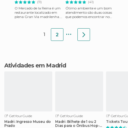
(11)
(41)
O Mercado de la Reina é um
Ótimo ambiente e um bom
restaurante localizado em
atendimento são duas coisas
plena Gran Via madrilenha.
que podemos encontrar no
É dividido em trê partes: o
Ojalá... Serve para todas as
bar, com balcão para c
ocasiões, você pode c
...
1
2
Atividades em Madrid
GetYourGuide
GetYourGuide
GetYourGu
Madri: Ingresso Museu do
Madri: Bilhete de 1 ou 2
Tickets Tou
Prado
Dias para o Ônibus Hop-