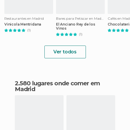
Restaurantes en Madrid
Bares para Petiscar en Madrid
Cafés en Mad
Vinicola Mentridana
El Anciano Rey de los
Chocolateri
Vinos
(1)
(1)
Ver todos
2.580 lugares onde comer em
Madrid