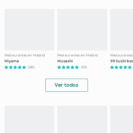
Restaurantes en Madrid
Restaurantes en Madrid
Restaurantes
Miyama
Musashi
99 Sushi ba
(68)
(63)
Ver todos