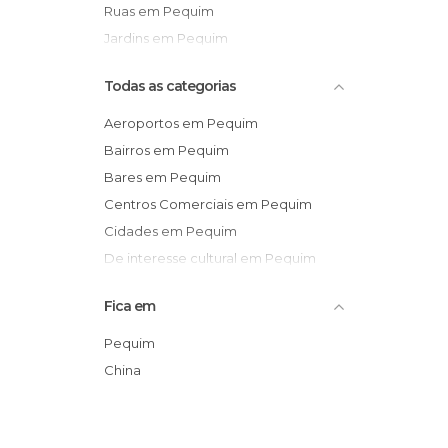
Ruas em Pequim
Jardins em Pequim
Todas as categorias
Aeroportos em Pequim
Bairros em Pequim
Bares em Pequim
Centros Comerciais em Pequim
Cidades em Pequim
De interesse cultural em Pequim
De interesse turístico em Pequim
Fica em
Estações de Comboio em Pequim
Feiras em Pequim
Pequim
Informação Turística em Pequim
China
Jardins em Pequim
Lagos em Pequim
Lojas em Pequim