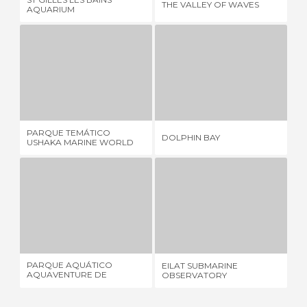
THE VALLEY OF WAVES
AQ
AQUARIUM
PARQUE TEMÁTICO USHAKA MARINE WORLD
DOLPHIN BAY
TI
2 OPINIÕES
1 OPINIÃO
PARQUE TEMÁTICO
DOLPHIN BAY
TI
USHAKA MARINE WORLD
PARQUE AQUÁTICO AQUAVENTURE DE ATLANTIS PARADISE ISLAND
EILAT SUBMARINE OBSERVATORY
4 OPINIÕES
3 OPINIÕES
PARQUE AQUÁTICO
PA
EILAT SUBMARINE
AQUAVENTURE DE
BI
OBSERVATORY
ATLANTIS PARADISE ISLAND
ME