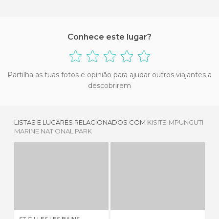
Conhece este lugar?
Partilha as tuas fotos e opinião para ajudar outros viajantes a
descobrirem
LISTAS E LUGARES RELACIONADOS COM
KISITE-MPUNGUTI
MARINE NATIONAL PARK
ST GILLES LES BAINS‎ AQUARIUM
THE VALLEY OF WAVES
2 OPINIÕES
2 OPINIÕES
ST GILLES LES BAINS‎