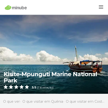
Kisite-Mpunguti Marine National
Park
5
/
5
(
1
avaliação)
O que ver
O que visitar em Quênia
O que visitar em Costa