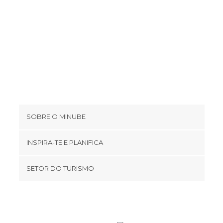
SOBRE O MINUBE
Cookies
INSPIRA-TE E PLANIFICA
Política de privacidade
footer@item_discovertips_anchor
SETOR DO TURISMO
Términos e Condições
minube Android app
Contato
Área de imprensa