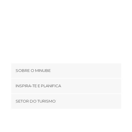
Museus em Dublin
Pontes em Dublin
Rios em Dublin
Ruas em Dublin
Salas de Concertos em Dublin
Sítios insólitos em Dublin
Teatros em Dublin
SOBRE O MINUBE
Cookies
INSPIRA-TE E PLANIFICA
Política de privacidade
footer@item_discovertips_anchor
SETOR DO TURISMO
Términos e Condições
minube Android app
Contato
Área de imprensa