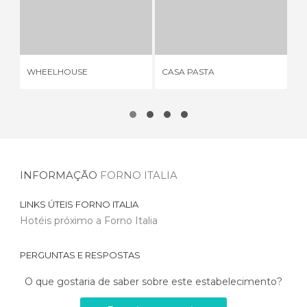
WHEELHOUSE
CASA PASTA
1 OPINIÃO
2 OPINIÕES
WHEELHOUSE
CASA PASTA
NA
INFORMAÇÃO
FORNO ITALIA
LINKS ÚTEIS
FORNO ITALIA
Hotéis próximo a Forno Italia
PERGUNTAS E RESPOSTAS
O que gostaria de saber sobre este estabelecimento?