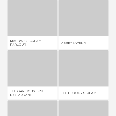
MAUD'S ICE CREAM PARLOUR
ABBEY TAVERN
1 OPINIÃO
1 OPINIÃO
MAUD'S ICE CREAM
ABBEY TAVERN
BE
PARLOUR
THE OAR HOUSE FISH RESTAURANT
THE BLOODY STREAM
1 OPINIÃO
3 OPINIÕES
THE OAR HOUSE FISH
PU
THE BLOODY STREAM
RESTAURANT
IR